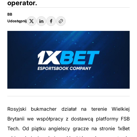
operator.
BB
Udostępnij
Rosyjski bukmacher działał na terenie Wielkiej
Brytanii we współpracy z dostawcą platformy FSB
Tech. Od piątku angielscy gracze na stronie 1xBet