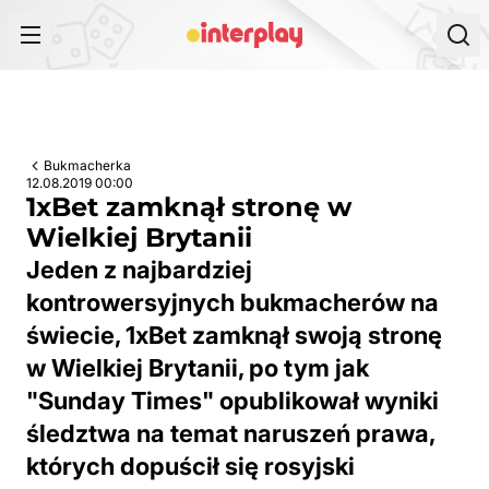
Przejdź do treści
Bukmacherka
12.08.2019 00:00
1xBet zamknął stronę w
Wielkiej Brytanii
Jeden z najbardziej
kontrowersyjnych bukmacherów na
świecie, 1xBet zamknął swoją stronę
w Wielkiej Brytanii, po tym jak
"Sunday Times" opublikował wyniki
śledztwa na temat naruszeń prawa,
których dopuścił się rosyjski