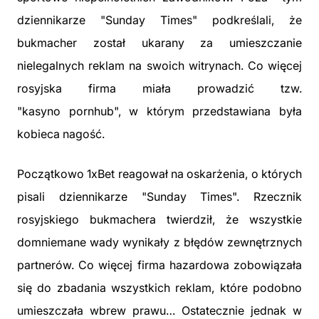
dziennikarze "Sunday Times" podkreślali, że
bukmacher został ukarany za umieszczanie
nielegalnych reklam na swoich witrynach. Co więcej
rosyjska firma miała prowadzić tzw.
"kasyno pornhub", w którym przedstawiana była
kobieca nagość.
Początkowo 1xBet reagował na oskarżenia, o których
pisali dziennikarze "Sunday Times". Rzecznik
rosyjskiego bukmachera twierdził, że wszystkie
domniemane wady wynikały z błędów zewnętrznych
partnerów. Co więcej firma hazardowa zobowiązała
się do zbadania wszystkich reklam, które podobno
umieszczała wbrew prawu… Ostatecznie jednak w