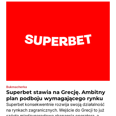
Bukmacherka
Superbet stawia na Grecję. Ambitny
plan podboju wymagającego rynku
Superbet konsekwentnie rozwija swoją działalność
na rynkach zagranicznych. Wejście do Grecji to już
szósta międzynarodowa ekspansja operatora, a