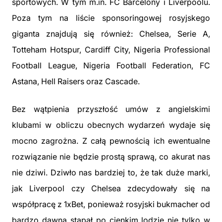
sportowych. W tym m.in. FC Barcelony i Liverpoolu.
Poza tym na liście sponsoringowej rosyjskego
giganta znajdują się również: Chelsea, Serie A,
Totteham Hotspur, Cardiff City, Nigeria Professional
Football League, Nigeria Football Federation, FC
Astana, Hell Raisers oraz Cascade.
Bez wątpienia przyszłość umów z angielskimi
klubami w obliczu obecnych wydarzeń wydaje się
mocno zagrożna. Z całą pewnością ich ewentualne
rozwiązanie nie będzie prostą sprawą, co akurat nas
nie dziwi. Dziwło nas bardziej to, że tak duże marki,
jak Liverpool czy Chelsea zdecydowały się na
współpracę z 1xBet, ponieważ rosyjski bukmacher od
bardzo dawna stąpał po cienkim lodzie nie tylko w