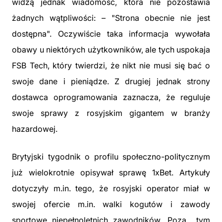
widzą jednak wiadomość, która nie pozostawia
żadnych wątpliwości: – "Strona obecnie nie jest
dostępna". Oczywiście taka informacja wywołała
obawy u niektórych użytkowników, ale tych uspokaja
FSB Tech, który twierdzi, że nikt nie musi się bać o
swoje dane i pieniądze. Z drugiej jednak strony
dostawca oprogramowania zaznacza, że reguluje
swoje sprawy z rosyjskim gigantem w branży
hazardowej.
Brytyjski tygodnik o profilu społeczno-politycznym
już wielokrotnie opisywał sprawę 1xBet. Artykuły
dotyczyły m.in. tego, że rosyjski operator miał w
swojej ofercie m.in. walki kogutów i zawody
sportowe niepełnoletnich zawodników. Poza tym