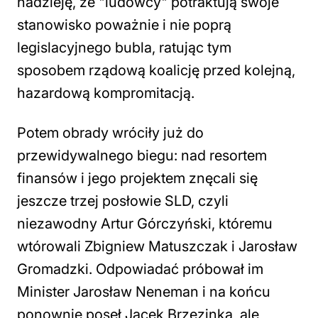
nadzieję, że "ludowcy" potraktują swoje
stanowisko poważnie i nie poprą
legislacyjnego bubla, ratując tym
sposobem rządową koalicję przed kolejną,
hazardową kompromitacją.
Potem obrady wróciły już do
przewidywalnego biegu: nad resortem
finansów i jego projektem znęcali się
jeszcze trzej posłowie SLD, czyli
niezawodny Artur Górczyński, któremu
wtórowali Zbigniew Matuszczak i Jarosław
Gromadzki. Odpowiadać próbował im
Minister Jarosław Neneman i na końcu
ponownie poseł Jacek Brzezinka, ale