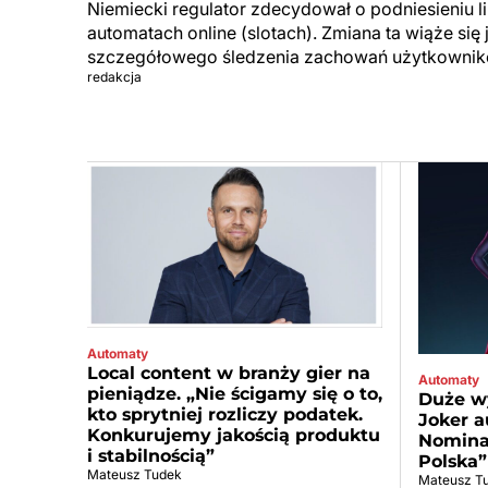
Niemiecki regulator zdecydował o podniesieniu 
automatach online (slotach). Zmiana ta wiąże si
szczegółowego śledzenia zachowań użytkownik
redakcja
Automaty
Local content w branży gier na
Automaty
pieniądze. „Nie ścigamy się o to,
Duże wy
kto sprytniej rozliczy podatek.
Joker a
Konkurujemy jakością produktu
Nominac
i stabilnością”
Polska”
Mateusz Tudek
Mateusz T