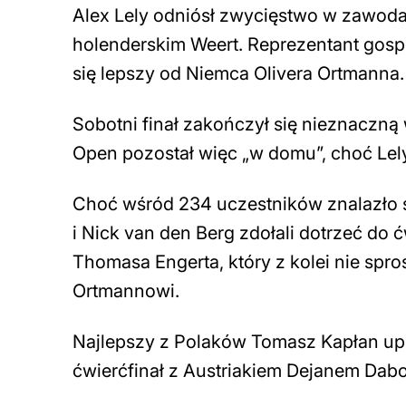
Alex Lely odniósł zwycięstwo w zawodac
holenderskim Weert. Reprezentant gospod
się lepszy od Niemca Olivera Ortmanna.
Sobotni finał zakończył się nieznaczną
Open pozostał więc „w domu”, choć Lely
Choć wśród 234 uczestników znalazło się
i Nick van den Berg zdołali dotrzeć do
Thomasa Engerta, który z kolei nie spr
Ortmannowi.
Najlepszy z Polaków Tomasz Kapłan upla
ćwierćfinał z Austriakiem Dejanem Dabo