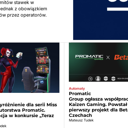
limitów stawek w
ę jednak z obowiązkiem
ów przez operatorów.
Automaty
Promatic
Group ogłasza współprac
Kaizen Gaming. Powstał
różnienie dla serii Miss
pierwszy projekt dla Be
utorstwa Promatic.
Czechach
ja w konkursie „Teraz
Mateusz Tudek
udek