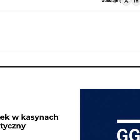
Udostępnij
wek w kasynach
styczny