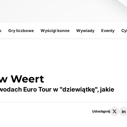
o
Gry liczbowe
Wyścigi konne
Wywiady
Eventy
Cy
 w Weert
wodach Euro Tour w "dziewiątkę", jakie
Udostępnij