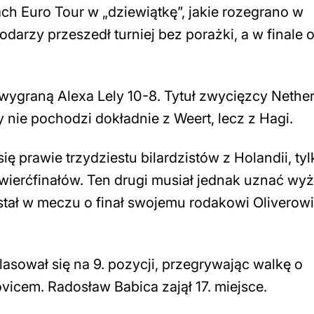
h Euro Tour w „dziewiątkę”, jakie rozegrano w
arzy przeszedł turniej bez porażki, a w finale 
 wygraną Alexa Lely 10-8. Tytuł zwycięzcy Nethe
 nie pochodzi dokładnie z Weert, lecz z Hagi.
 prawie trzydziestu bilardzistów z Holandii, tyl
 ćwierćfinałów. Ten drugi musiał jednak uznać wy
ostał w meczu o finał swojemu rodakowi Oliverowi
sował się na 9. pozycji, przegrywając walkę o
vicem. Radosław Babica zajął 17. miejsce.