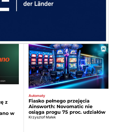
Automaty
Fiasko pełnego przejęcia
ę z
Ainsworth: Novomatic nie
osiąga progu 75 proc. udziałów
tano w
Krzysztof Małek