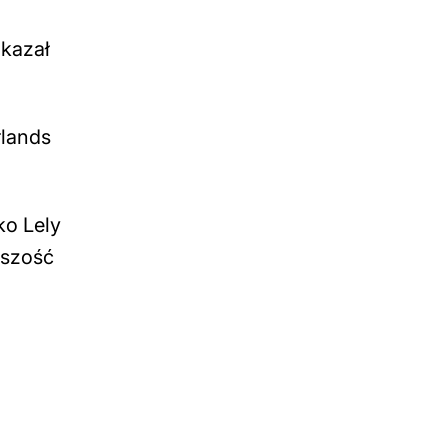
okazał
rlands
ko Lely
ższość