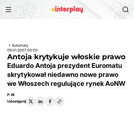
Przejdź do treści
Automaty
09.01.2007 00:00
Antoja krytykuje włoskie prawo
Eduardo Antoja prezydent Euromatu
skrytykował niedawno nowe prawo
we Włoszech regulujące rynek AoNW
P.W.
Udostępnij