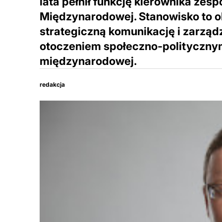
lata pełnił funkcję kierownika zesp
Międzynarodowej. Stanowisko to o
strategiczną komunikację i zarząd
otoczeniem społeczno-politycznym
międzynarodowej.
redakcja