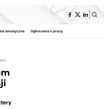
kle tematyczne
Ogłoszenia o pracę
NEWS]
rem
ji
ztery