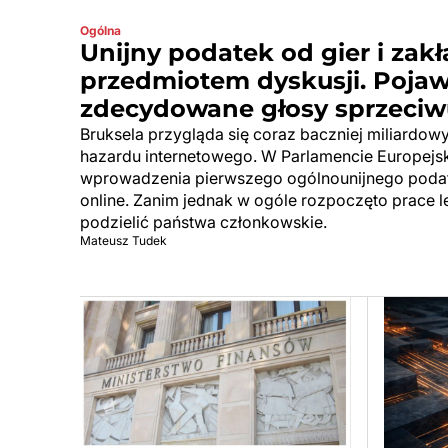
Ogólna
Unijny podatek od gier i zak
przedmiotem dyskusji. Pojawi
zdecydowane głosy sprzeciw
Bruksela przygląda się coraz baczniej miliard
hazardu internetowego. W Parlamencie Europejs
wprowadzenia pierwszego ogólnounijnego podat
online. Zanim jednak w ogóle rozpoczęto prace le
podzielić państwa członkowskie.
Mateusz Tudek