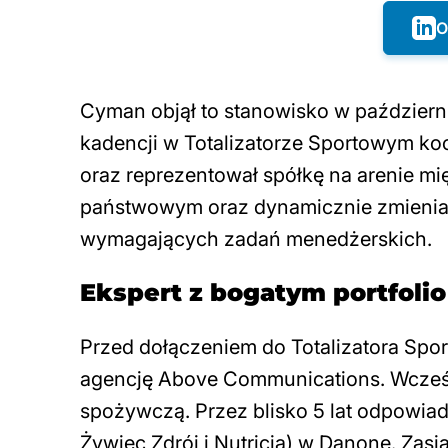
O
Cyman objął to stanowisko w październi
kadencji w Totalizatorze Sportowym ko
oraz reprezentował spółkę na arenie m
państwowym oraz dynamicznie zmieniają
wymagających zadań menedżerskich.
Ekspert z bogatym portfolio
Przed dołączeniem do Totalizatora Spo
agencję Above Communications. Wcześn
spożywczą. Przez blisko 5 lat odpowiadał
Żywiec Zdrój i Nutricia)
w Danone. Zasia