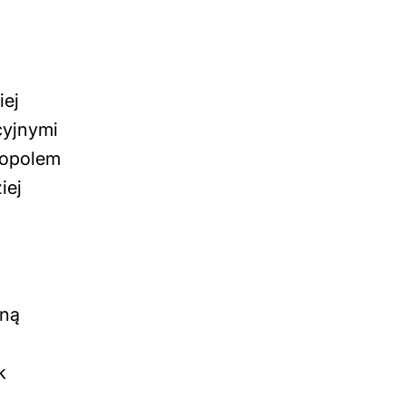
iej
cyjnymi
nopolem
iej
sną
k