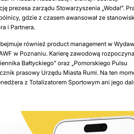
cję prezesa zarządu Stowarzyszenia „Woda!”. P
spólnicy, gdzie z czasem awansował ze stanowis
a i Partnera.
obejmuje również product management w Wydaw
a AWF w Poznaniu. Karierę zawodową rozpoczyna
ziennika Bałtyckiego” oraz „Pomorskiego Pulsu
zecznik prasowy Urzędu Miasta Rumi. Na ten mom
enedżera z Totalizatorem Sportowym ani jego dal