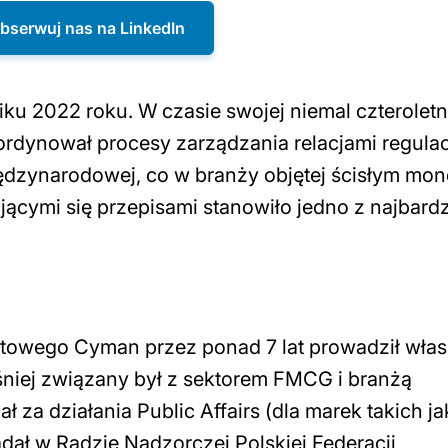
bserwuj nas na LinkedIn
ku 2022 roku. W czasie swojej niemal czteroletn
ordynował procesy zarządzania relacjami regula
iędzynarodowej, co w branży objętej ścisłym mo
cymi się przepisami stanowiło jedno z najbardz
rtowego Cyman przez ponad 7 lat prowadził wła
iej związany był z sektorem FMCG i branżą
 za działania Public Affairs (dla marek takich ja
dał w Radzie Nadzorczej Polskiej Federacji