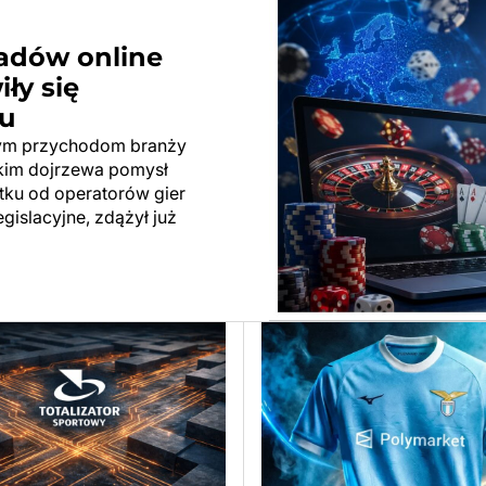
ładów online
ły się
u
owym przychodom branży
kim dojrzewa pomysł
ku od operatorów gier
gislacyjne, zdążył już