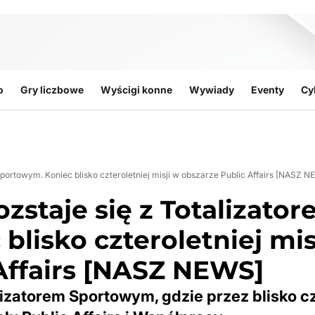
o
Gry liczbowe
Wyścigi konne
Wywiady
Eventy
Cy
portowym. Koniec blisko czteroletniej misji w obszarze Public Affairs [NASZ 
zstaje się z Totalizato
lisko czteroletniej mis
Affairs [NASZ NEWS]
izatorem Sportowym, gdzie przez blisko c