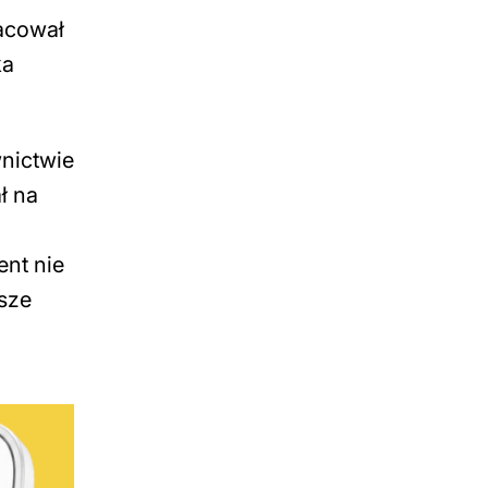
racował
ka
nictwie
ł na
ent nie
sze