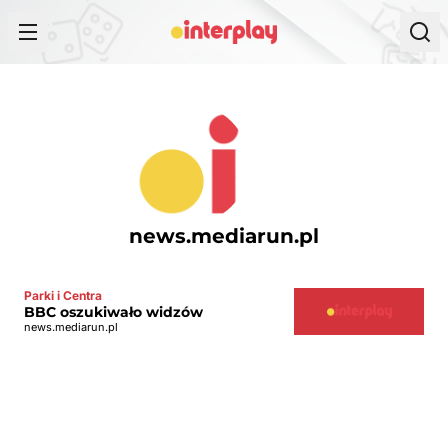
Przejdź do treści
news.mediarun.pl
Parki i Centra
BBC oszukiwało widzów
news.mediarun.pl