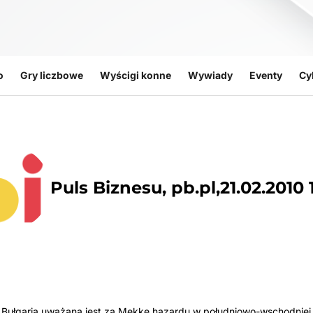
o
Gry liczbowe
Wyścigi konne
Wywiady
Eventy
Cy
Puls Biznesu, pb.pl,21.02.2010 
: Bułgaria uważana jest za Mekkę hazardu w południowo-wschodniej 