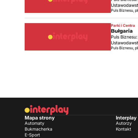
Ustawodawstwo
Puls Biznesu, p
Parki i Centra
Bułgaria
Puls Biznesu
Ustawodawstwo
Puls Biznesu, p
Mapa strony
Interplay
Automaty
Autorzy
Bukmacherka
Kontakt
E-Sport