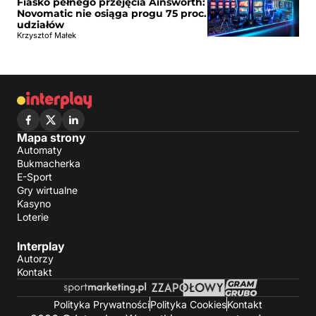
Fiasko pełnego przejęcia Ainsworth:
Novomatic nie osiąga progu 75 proc.
udziałów
Krzysztof Małek
Mapa strony
Automaty
Bukmacherka
E-Sport
Gry wirtualne
Kasyno
Loterie
Interplay
Autorzy
Kontakt
Polityka Prywatności
Polityka Cookies
Kontakt