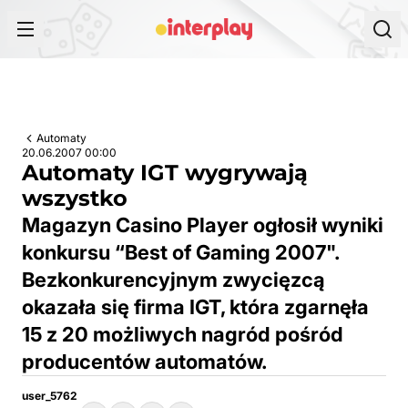
Przejdź do treści
Automaty
20.06.2007 00:00
Automaty IGT wygrywają
wszystko
Magazyn Casino Player ogłosił wyniki
konkursu “Best of Gaming 2007".
Bezkonkurencyjnym zwycięzcą
okazała się firma IGT, która zgarnęła
15 z 20 możliwych nagród pośród
producentów automatów.
user_5762