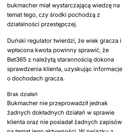
bukmacher miał wystarczającą wiedzę na
temat tego, czy środki pochodzą z
działalności przestępczej.
Duński regulator twierdzi, że wiek gracza i
wpłacona kwota powinny sprawić, że
Bet365 z należytą starannością dokona
sprawdzenia klienta, uzyskując informacje
o dochodach gracza.
Brak działań
Bukmacher nie przeprowadził jednak
żadnych dokładnych działań w sprawie
klienta oraz nie posiadał żadnych zapisów
na temat jego aktywności. W związku z