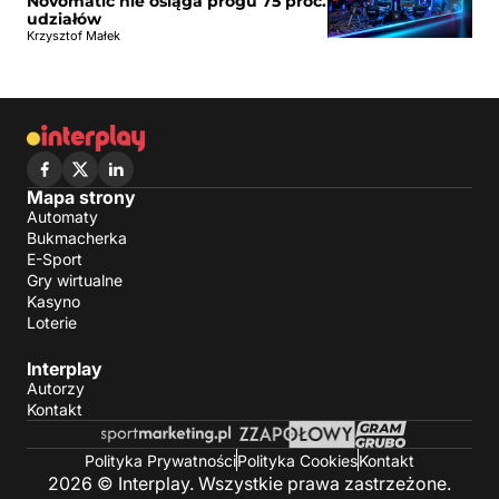
Novomatic nie osiąga progu 75 proc.
udziałów
Krzysztof Małek
Mapa strony
Automaty
Bukmacherka
E-Sport
Gry wirtualne
Kasyno
Loterie
Interplay
Autorzy
Kontakt
Polityka Prywatności
Polityka Cookies
Kontakt
2026 © Interplay. Wszystkie prawa zastrzeżone.