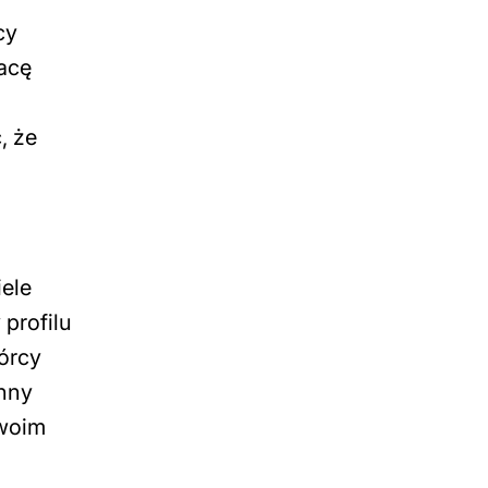
cy
acę
, że
ele
profilu
órcy
Inny
swoim