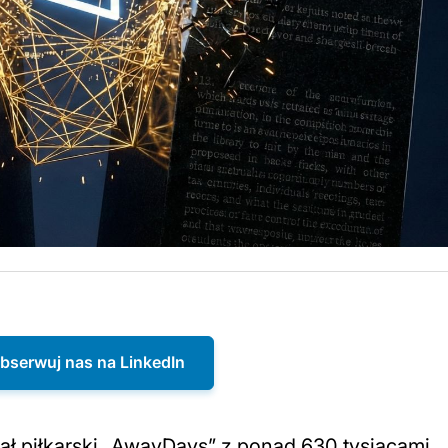
bserwuj nas na LinkedIn
nał piłkarski „AwayDays” z ponad 630 tysiącami