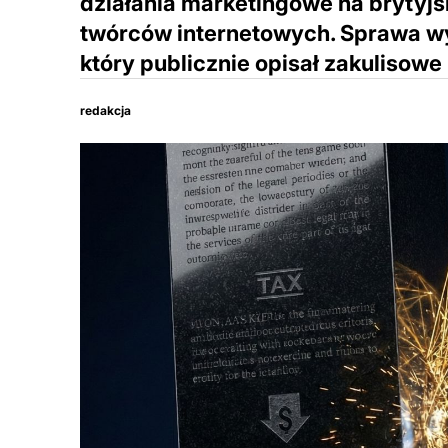
działania marketingowe na brytyjs
twórców internetowych. Sprawa wy
który publicznie opisał zakulisowe 
redakcja