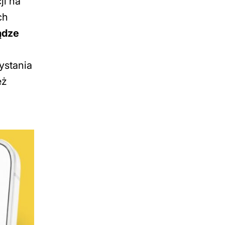
ji na
ch
ądze
ystania
eż