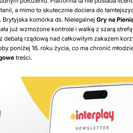
dnym położeniu. Platforma ta nie posiada licenc
tanii, a mimo to skutecznie dociera do tamtejszy
 Brytyjska komórka ds. Nielegalnej
Gry na Pieni
ała już wzmożone kontrole i walkę z szarą strefą
 z debatą rządową nad całkowitym zakazem korz
y poniżej 16. roku życia, co ma chronić młodzi
ngowe
treści.