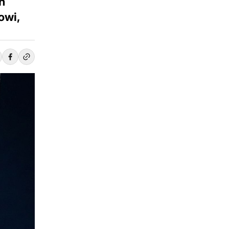
h
owi,