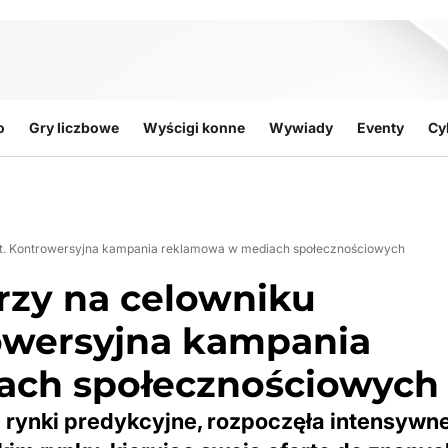
o
Gry liczbowe
Wyścigi konne
Wywiady
Eventy
Cy
ket. Kontrowersyjna kampania reklamowa w mediach społecznościowych
erzy na celowniku
owersyjna kampania
ach społecznościowych
 rynki predykcyjne, rozpoczęła intensywn