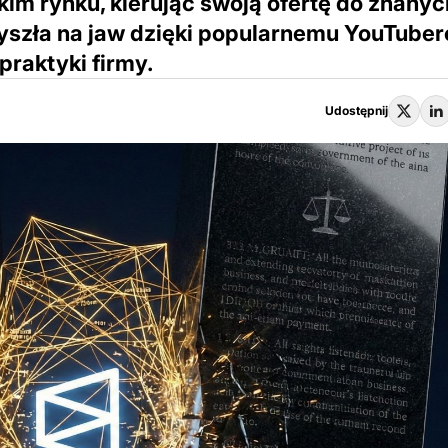
kim rynku, kierując swoją ofertę do znanyc
szła na jaw dzięki popularnemu YouTuber
praktyki firmy.
Udostępnij