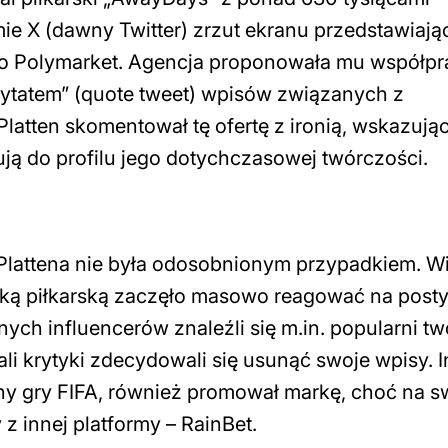
ie X (dawny Twitter) zrzut ekranu przedstawiają
o Polymarket. Agencja proponowała mu współpr
cytatem” (quote tweet) wpisów związanych z
atten skomentował tę ofertę z ironią, wskazując
ją do profilu jego dotychczasowej twórczości.
 Plattena nie była odosobnionym przypadkiem. Wi
yką piłkarską zaczęło masowo reagować na posty 
h influencerów znaleźli się m.in. popularni tw
ali krytyki zdecydowali się usunąć swoje wpisy. 
eny gry FIFA, również promował markę, choć na 
y z innej platformy – RainBet.