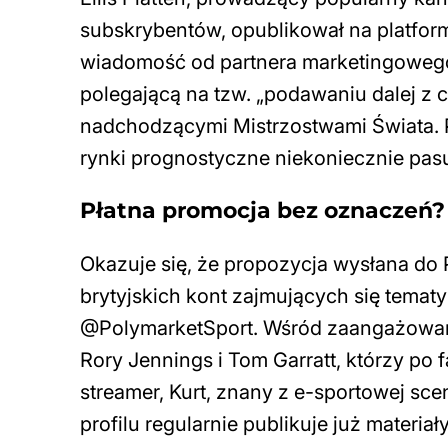
subskrybentów, opublikował na platform
wiadomość od partnera marketingoweg
polegającą na tzw. „podawaniu dalej z 
nadchodzącymi Mistrzostwami Świata. Pl
rynki prognostyczne niekoniecznie pasu
Płatna promocja bez oznaczeń?
Okazuje się, że propozycja wysłana do
brytyjskich kont zajmujących się temat
@PolymarketSport. Wśród zaangażowanyc
Rory Jennings i Tom Garratt, którzy po f
streamer, Kurt, znany z e-sportowej sc
profilu regularnie publikuje już materiał