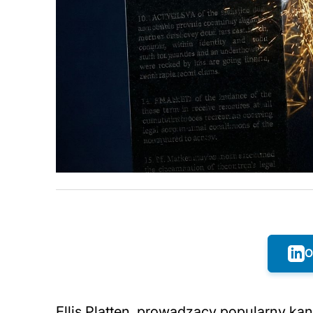
O
Ellis Platten, prowadzący popularny ka