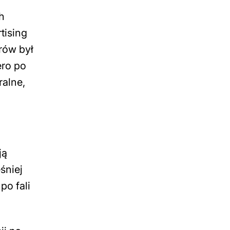
h
tising
rów był
ero po
ralne,
ją
śniej
po fali