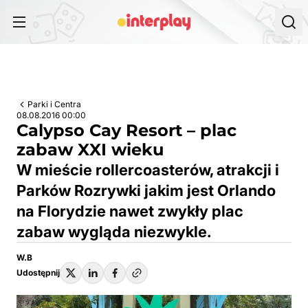
Przejdź do treści
Parki i Centra
08.08.2016 00:00
Calypso Cay Resort – plac
zabaw XXI wieku
W mieście rollercoasterów, atrakcji i
Parków Rozrywki jakim jest Orlando
na Florydzie nawet zwykły plac
zabaw wygląda niezwykle.
W.B
Udostępnij