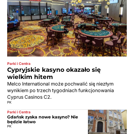
Parki i Centra
Cypryjskie kasyno okazało się
wielkim hitem
Melco International może pochwalić się niezłym
wynikiem po trzech tygodniach funkcjonowania
Cyprus Casinos C2.
PK
Parki i Centra
Gdańsk zyska nowe kasyno? Nie
będzie łatwo
PK