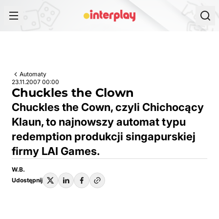
Przejdź do treści
Automaty
23.11.2007 00:00
Chuckles the Clown
Chuckles the Cown, czyli Chichocący
Klaun, to najnowszy automat typu
redemption produkcji singapurskiej
firmy LAI Games.
W.B.
Udostępnij