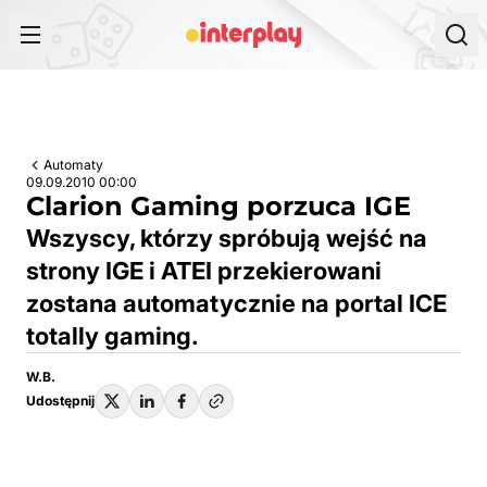
Przejdź do treści
Automaty
09.09.2010 00:00
Clarion Gaming porzuca IGE
Wszyscy, którzy spróbują wejść na
strony IGE i ATEI przekierowani
zostana automatycznie na portal ICE
totally gaming.
W.B.
Udostępnij