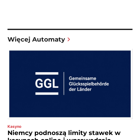
Więcej Automaty
Kasyno
Niemcy podnoszą limity stawek w