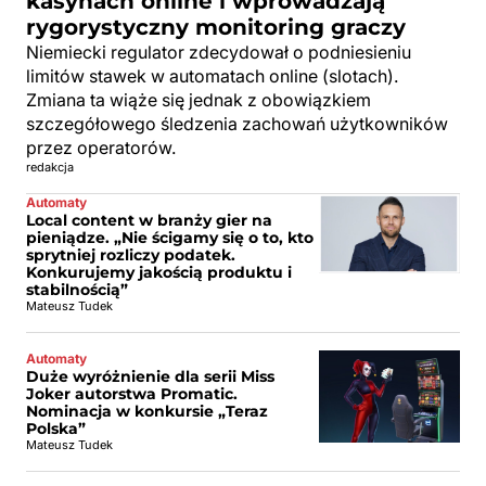
kasynach online i wprowadzają
rygorystyczny monitoring graczy
Niemiecki regulator zdecydował o podniesieniu
limitów stawek w automatach online (slotach).
Zmiana ta wiąże się jednak z obowiązkiem
szczegółowego śledzenia zachowań użytkowników
przez operatorów.
redakcja
Automaty
Local content w branży gier na
pieniądze. „Nie ścigamy się o to, kto
sprytniej rozliczy podatek.
Konkurujemy jakością produktu i
stabilnością”
Mateusz Tudek
Automaty
Duże wyróżnienie dla serii Miss
Joker autorstwa Promatic.
Nominacja w konkursie „Teraz
Polska”
Mateusz Tudek