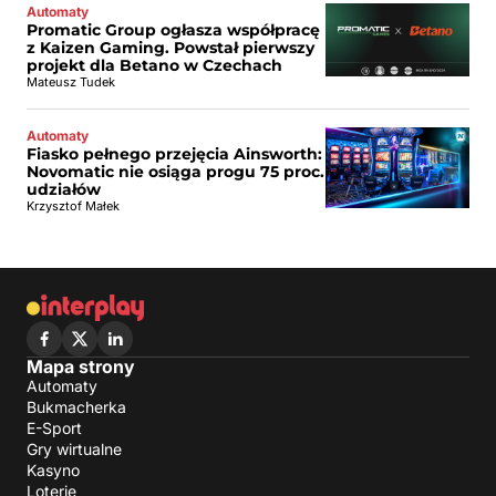
Automaty
Promatic Group ogłasza współpracę
z Kaizen Gaming. Powstał pierwszy
projekt dla Betano w Czechach
Mateusz Tudek
Automaty
Fiasko pełnego przejęcia Ainsworth:
Novomatic nie osiąga progu 75 proc.
udziałów
Krzysztof Małek
Mapa strony
Automaty
Bukmacherka
E-Sport
Gry wirtualne
Kasyno
Loterie