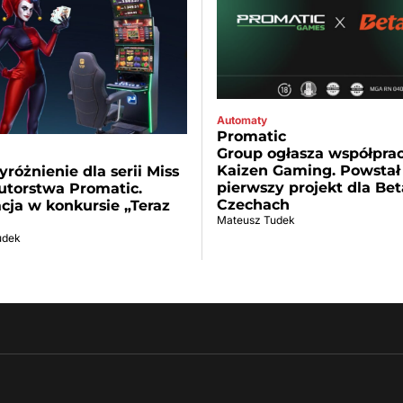
Automaty
Promatic
Group ogłasza współprac
Kaizen Gaming. Powstał
różnienie dla serii Miss
pierwszy projekt dla Be
utorstwa Promatic.
Czechach
ja w konkursie „Teraz
Mateusz Tudek
udek