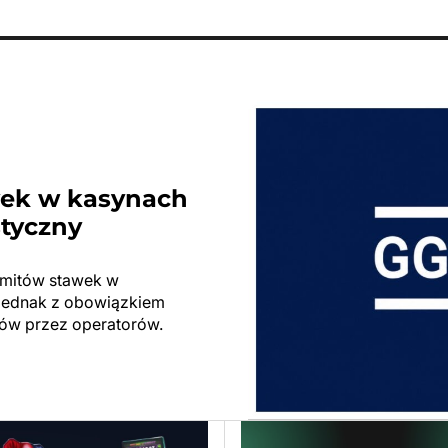
wek w kasynach
styczny
limitów stawek w
ę jednak z obowiązkiem
ów przez operatorów.