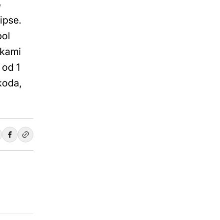
o
ipse.
bol
zkami
 od 1
koda,