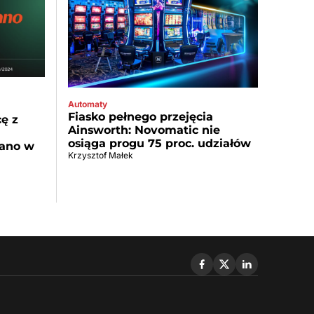
Automaty
Fiasko pełnego przejęcia
ę z
Ainsworth: Novomatic nie
osiąga progu 75 proc. udziałów
tano w
Krzysztof Małek