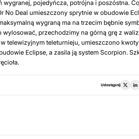
 wygranej, pojedyńcza, potrójna i poszóstna. C
 Or No Deal umieszczony sprytnie w obudowie Ecl
maksymalną wygraną ma na trzecim bębnie sym
go wylosować, przechodzimy na górną grę z wali
 w telewizyjnym teleturnieju, umieszczono kwoty
udowie Eclipse, a zasila ją system Scorpion. Sz
ręcioła.
Udostępnij