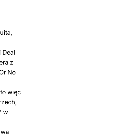
uita,
j Deal
era z
 Or No
to więc
rzech,
P w
owa