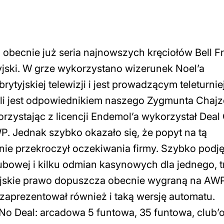
 obecnie już seria najnowszych kręciołów Bell Fr
jski. W grze wykorzystano wizerunek Noel’a
ytyjskiej telewizji i jest prowadzącym teleturnie
yli jest odpowiednikiem naszego Zygmunta Chajz
korzystając z licencji Endemol’a wykorzystał Deal
. Jednak szybko okazało się, że popyt na tą
nie przekroczył oczekiwania firmy. Szybko podję
owej i kilku odmian kasynowych dla jednego, t
tyjskie prawo dopuszcza obecnie wygraną na AW
 zaprezentował również i taką wersję automatu.
No Deal: arcadowa 5 funtowa, 35 funtowa, club’