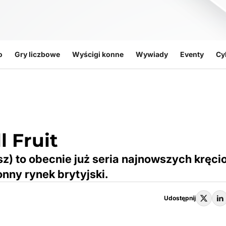
o
Gry liczbowe
Wyścigi konne
Wywiady
Eventy
Cy
l Fruit
sz) to obecnie już seria najnowszych kręci
onny rynek brytyjski.
Udostępnij