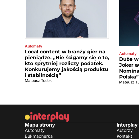
Automaty
Local content w branży gier na
Automaty
pieniądze. „Nie ścigamy się o to,
Duże wy
kto sprytniej rozliczy podatek.
Joker a
Konkurujemy jakością produktu
Nominac
i stabilnością”
Polska”
Mateusz Tudek
Mateusz T
Mapa strony
Interplay
Automaty
Autorzy
Bukmacherka
Kontakt