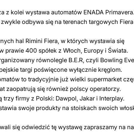
sza z kolei wystawa automatów ENADA Primavera
 zwykle odbywa się na terenach targowych Fiera
ch hal Rimini Fiera, w których wystawia się
w prawie 400 spółek z Włoch, Europy i Świata.
organizowany równolegle B.E.R, czyli Bowling Ev
pejskie targi poświęcone wyłącznie kręglom.
matów to tradycyjnie już wielki supermarket czę
t zaopatrują się również polscy operatorzy.
trzy firmy z Polski: Dawpol, Jakar i Interplay.
stawia swoje produkty na stoiskach swoich włos
wali się odwiedzić tę wystawę zapraszamy na n