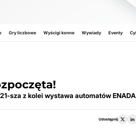
o
Gry liczbowe
Wyścigi konne
Wywiady
Eventy
Cy
zpoczęta!
ę 21-sza z kolei wystawa automatów ENADA
Udostępnij