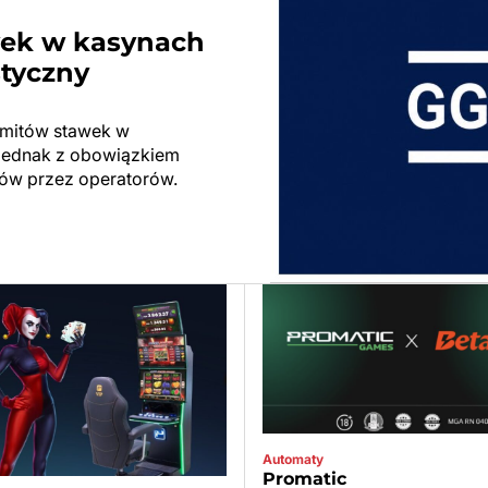
wek w kasynach
styczny
limitów stawek w
ę jednak z obowiązkiem
ów przez operatorów.
Automaty
Promatic