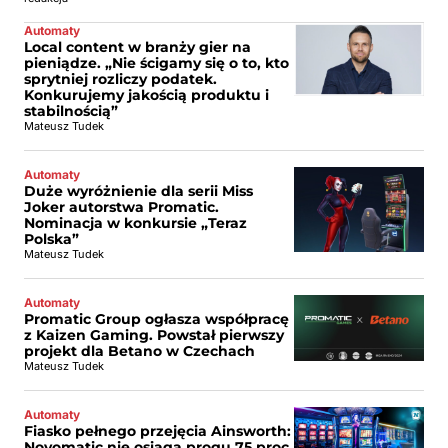
Automaty
Local content w branży gier na
pieniądze. „Nie ścigamy się o to, kto
sprytniej rozliczy podatek.
Konkurujemy jakością produktu i
stabilnością”
Mateusz Tudek
Automaty
Duże wyróżnienie dla serii Miss
Joker autorstwa Promatic.
Nominacja w konkursie „Teraz
Polska”
Mateusz Tudek
Automaty
Promatic Group ogłasza współpracę
z Kaizen Gaming. Powstał pierwszy
projekt dla Betano w Czechach
Mateusz Tudek
Automaty
Fiasko pełnego przejęcia Ainsworth:
Novomatic nie osiąga progu 75 proc.