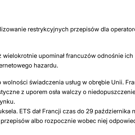
alizowanie restrykcyjnych przepisów dla operato
ż wielokrotnie upominał francuzów odnośnie ich
ternetowego hazardu.
 wolności świadczenia usług w obrębie Unii. Fra
istyczne z uporem osła walczy o niedopuszczeni
rynku.
ruksela. ETS dał Francji czas do 29 października 
 przepisów albo rozpocznie wobec niej odpowie