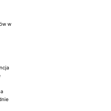
rów w
ncja
e
na
dnie