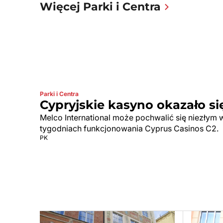
Więcej Parki i Centra
Parki i Centra
Cypryjskie kasyno okazało si
Melco International może pochwalić się niezłym 
tygodniach funkcjonowania Cyprus Casinos C2.
PK