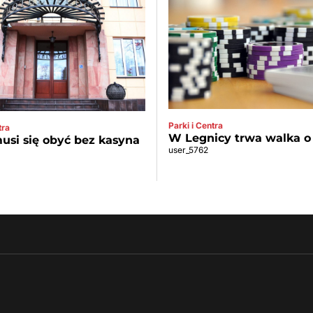
Parki i Centra
tra
W Legnicy trwa walka o
usi się obyć bez kasyna
user_5762