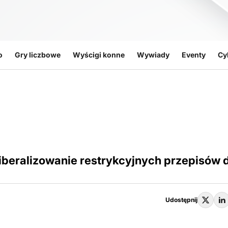
o
Gry liczbowe
Wyścigi konne
Wywiady
Eventy
Cy
liberalizowanie restrykcyjnych przepisów 
Udostępnij