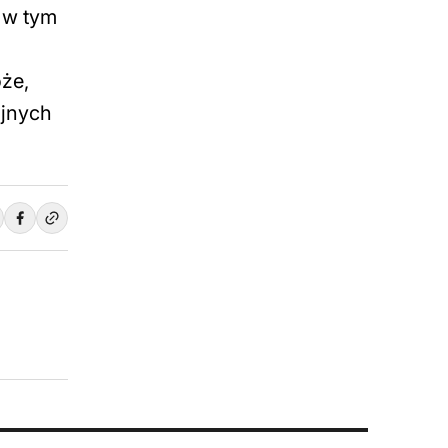
 w tym
oże,
ijnych