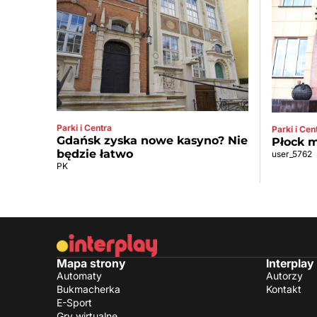
Parki i Centra
Parki i Cen
Gdańsk zyska nowe kasyno? Nie
Płock m
będzie łatwo
user_5762
PK
Mapa strony
Interplay
Automaty
Autorzy
Bukmacherka
Kontakt
E-Sport
Gry wirtualne