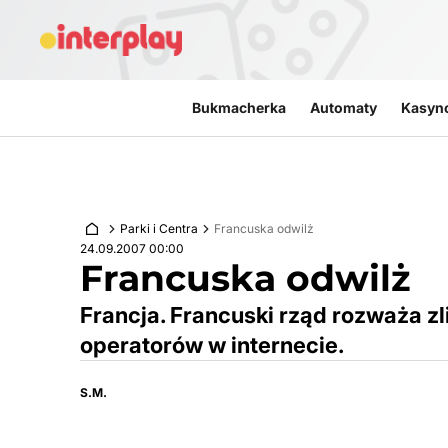
Przejdź do treści
Bukmacherka
Automaty
Kasyn
Parki i Centra
Francuska odwilż
24.09.2007 00:00
Francuska odwilż
Francja. Francuski rząd rozważa z
operatorów w internecie.
S.M.