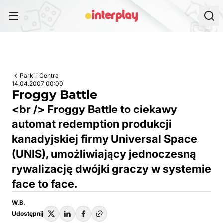
Przejdź do treści
Parki i Centra
14.04.2007 00:00
Froggy Battle
<br /> Froggy Battle to ciekawy
automat redemption produkcji
kanadyjskiej firmy Universal Space
(UNIS), umożliwiający jednoczesną
rywalizację dwójki graczy w systemie
face to face.
W.B.
Udostępnij