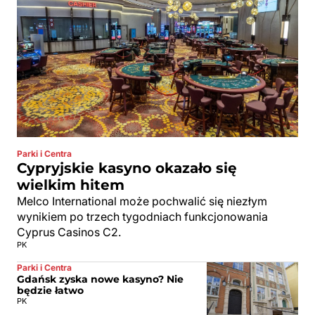
Parki i Centra
Cypryjskie kasyno okazało się
wielkim hitem
Melco International może pochwalić się niezłym
wynikiem po trzech tygodniach funkcjonowania
Cyprus Casinos C2.
PK
Parki i Centra
Gdańsk zyska nowe kasyno? Nie
będzie łatwo
PK