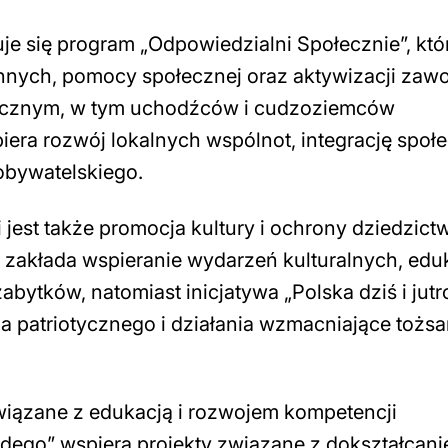
je się program „Odpowiedzialni Społecznie”, kt
ynnych, pomocy społecznej oraz aktywizacji za
ecznym, w tym uchodźców i cudzoziemców
era rozwój lokalnych wspólnot, integrację społ
 obywatelskiego.
 jest także promocja kultury i ochrony dziedzict
 zakłada wspieranie wydarzeń kulturalnych, eduk
bytków, natomiast inicjatywa „Polska dziś i jutr
patriotycznego i działania wzmacniające tożs
wiązane z edukacją i rozwojem kompetencji
ego” wspiera projekty związane z dokształcani