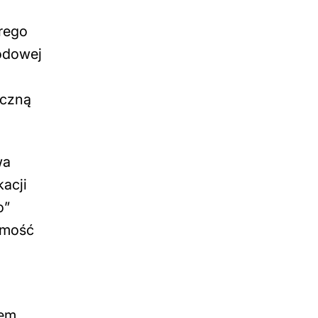
órego
wodowej
eczną
wa
acji
o”
amość
em,