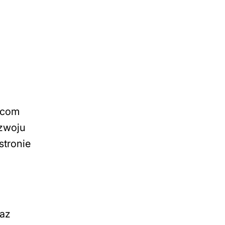
mcom
ozwoju
stronie
raz