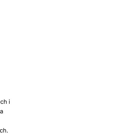
ch i
ia
ich.