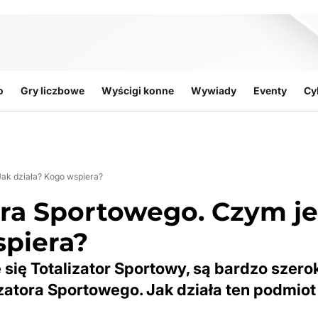
o
Gry liczbowe
Wyścigi konne
Wywiady
Eventy
Cy
Jak działa? Kogo wspiera?
ora Sportowego. Czym je
spiera?
 się Totalizator Sportowy, są bardzo szerok
zatora Sportowego. Jak działa ten podmiot