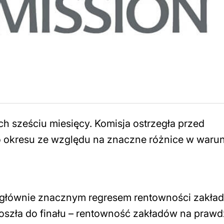
ich sześciu miesięcy. Komisja ostrzegła przed
o okresu ze względu na znaczne różnice w waru
łównie znacznym regresem rentowności zakła
oszła do finału – rentowność zakładów na praw