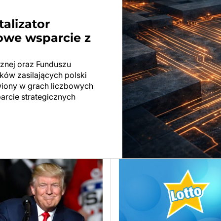
talizator
we wsparcie z
cznej oraz Funduszu
dków zasilających polski
awiony w grach liczbowych
arcie strategicznych