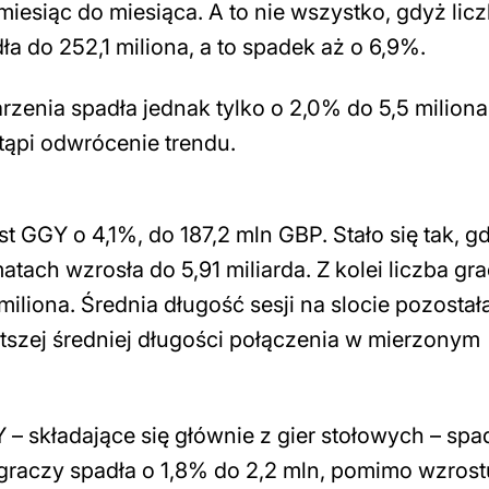
iesiąc do miesiąca. A to nie wszystko, gdyż lic
a do 252,1 miliona, a to spadek aż o 6,9%.
zenia spadła jednak tylko o 2,0% do 5,5 miliona
ąpi odwrócenie trendu.
GGY o 4,1%, do 187,2 mln GBP. Stało się tak, g
atach wzrosła do 5,91 miliarda. Z kolei liczba gr
iliona. Średnia długość sesji na slocie pozostał
ótszej średniej długości połączenia w mierzonym
 składające się głównie z gier stołowych – spa
 graczy spadła o 1,8% do 2,2 mln, pomimo wzrost