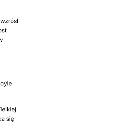
 wzrósł
ost
ów
Boyle
elkiej
a się