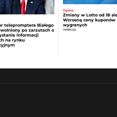
Ogólna
Zmiany w Lotto od 18 sie
Wzrosną ceny kuponów i
wygranych
r telepromptera Białego
redakcja
wolniony po zarzutach o
stanie informacji
ch na rynku
cyjnym