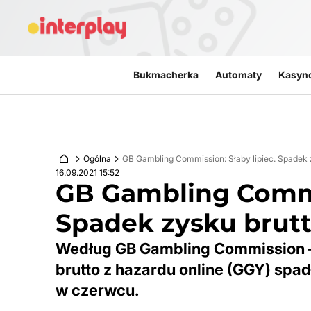
Przejdź do treści
Bukmacherka
Automaty
Kasyn
Ogólna
GB Gambling Commission: Słaby lipiec. Spadek 
16.09.2021 15:52
GB Gambling Commis
Spadek zysku brutt
Według GB Gambling Commission –
brutto z hazardu online (GGY) spadł
w czerwcu.