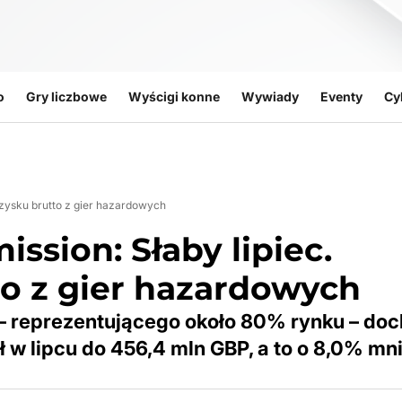
o
Gry liczbowe
Wyścigi konne
Wywiady
Eventy
Cy
zysku brutto z gier hazardowych
sion: Słaby lipiec.
o z gier hazardowych
 reprezentującego około 80% rynku – do
 w lipcu do 456,4 mln GBP, a to o 8,0% mni