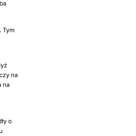
zba
. Tym
dyż
aczy na
a na
dły o
u