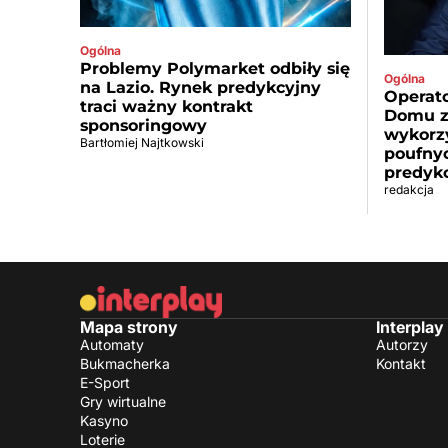
Ogólna
Problemy Polymarket odbiły się
Ogólna
na Lazio. Rynek predykcyjny
Operato
traci ważny kontrakt
Domu z
sponsoringowy
wykorzy
Bartłomiej Najtkowski
poufny
predyk
redakcja
Mapa strony
Interplay
Automaty
Autorzy
Bukmacherka
Kontakt
E-Sport
Gry wirtualne
Kasyno
Loterie