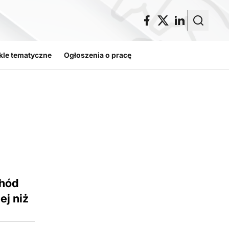
kle tematyczne
Ogłoszenia o pracę
chód
ej niż