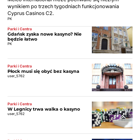
wynikiem po trzech tygodniach funkcjonowania
Cyprus Casinos C2.
PK
Parki i Centra
Gdańsk zyska nowe kasyno? Nie
będzie łatwo
PK
Parki i Centra
Płock musi się obyć bez kasyna
user_5762
Parki i Centra
W Legnicy trwa walka o kasyno
user_5762