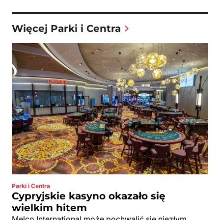
Więcej Parki i Centra
Parki i Centra
Cypryjskie kasyno okazało się
wielkim hitem
Melco International może pochwalić się niezłym