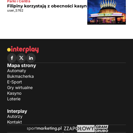
Parki i Centra
Filipiny korzystają z obecności kasyn
user_5762
Mapa strony
Automaty
Bukmacherka
E-Sport
Gry wirtualne
Kasyno
Loterie
Interplay
Autorzy
Kontakt