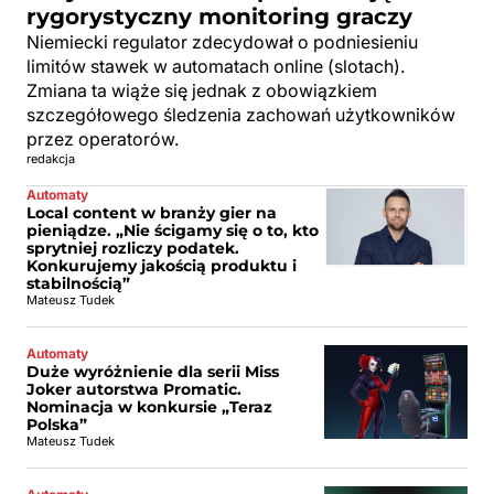
rygorystyczny monitoring graczy
Niemiecki regulator zdecydował o podniesieniu
limitów stawek w automatach online (slotach).
Zmiana ta wiąże się jednak z obowiązkiem
szczegółowego śledzenia zachowań użytkowników
przez operatorów.
redakcja
Automaty
Local content w branży gier na
pieniądze. „Nie ścigamy się o to, kto
sprytniej rozliczy podatek.
Konkurujemy jakością produktu i
stabilnością”
Mateusz Tudek
Automaty
Duże wyróżnienie dla serii Miss
Joker autorstwa Promatic.
Nominacja w konkursie „Teraz
Polska”
Mateusz Tudek