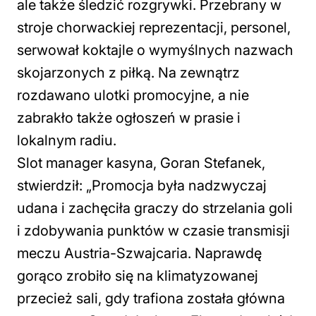
ale także śledzić rozgrywki. Przebrany w
stroje chorwackiej reprezentacji, personel,
serwował koktajle o wymyślnych nazwach
skojarzonych z piłką. Na zewnątrz
rozdawano ulotki promocyjne, a nie
zabrakło także ogłoszeń w prasie i
lokalnym radiu.
Slot manager kasyna, Goran Stefanek,
stwierdził: „Promocja była nadzwyczaj
udana i zachęciła graczy do strzelania goli
i zdobywania punktów w czasie transmisji
meczu Austria-Szwajcaria. Naprawdę
gorąco zrobiło się na klimatyzowanej
przecież sali, gdy trafiona została główna