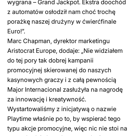
wygrana – Grand Jackpot. Ekstra doochód
z automatów osłodził nam choć trochę
porażkę naszej drużyny w ćwierćfinale
Euro!”.
Marc Chapman, dyrektor marketingu
Aristocrat Europe, dodaje: „Nie widziałem
do tej pory tak dobrej kampanii
promocyjnej skierowanej do naszych
kasynowych graczy i z całą pewnością
Major Internacional zasłużyła na nagrodę
za innowację i kreatywność.
Wystartowaliśmy z inicjatywą o nazwie
Playtime właśnie po to, by wspierać tego
typu akcje promocyjne, więc nic nie stoi na