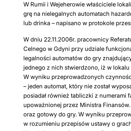
W Rumii i Wejeherowie właściciele loka
grę na nielegalnych automatach hazar
lub drinka – napisano w protokole przes
W dniu 22.11.2006r. pracownicy Refer
Celnego w Gdyni przy udziale funkcjona
legalności automatów do gry znajdujący
jednego z nich stwierdzono, iż w lokalu
W wyniku przeprowadzonych czynnośc
– jeden automat, który nie został wypos
posiadał również tabliczki z numerami f
upoważnionej przez Ministra Finansów. 
oraz gotowy do gry. W wyniku przeprowa
w rozumieniu przepisów ustawy o grac