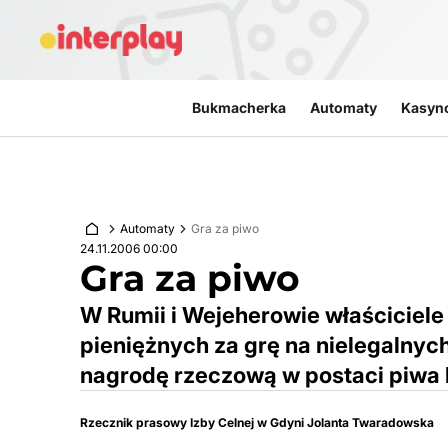
Przejdź do treści
Bukmacherka
Automaty
Kasyn
Automaty
Gra za piwo
24.11.2006 00:00
Gra za piwo
W Rumii i Wejeherowie właściciele
pieniężnych za grę na nielegalny
nagrodę rzeczową w postaci piwa l
Rzecznik prasowy Izby Celnej w Gdyni Jolanta Twaradowska