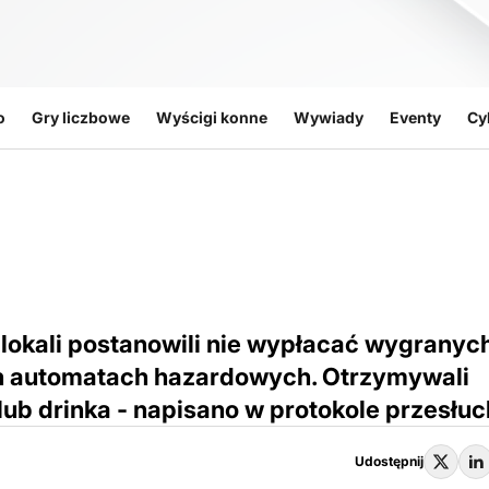
o
Gry liczbowe
Wyścigi konne
Wywiady
Eventy
Cy
 lokali postanowili nie wypłacać wygranyc
ch automatach hazardowych. Otrzymywali
ub drinka - napisano w protokole przesłuc
Udostępnij