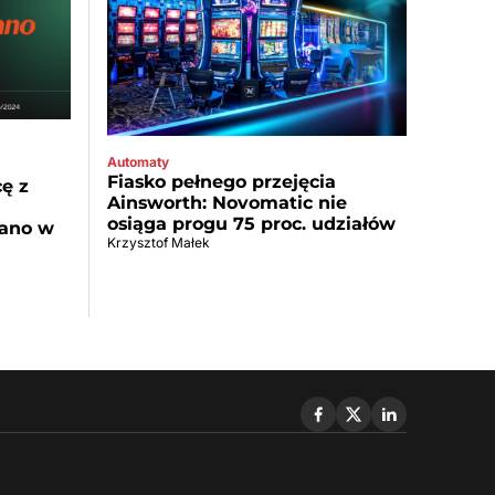
Automaty
Fiasko pełnego przejęcia
ę z
Ainsworth: Novomatic nie
osiąga progu 75 proc. udziałów
tano w
Krzysztof Małek