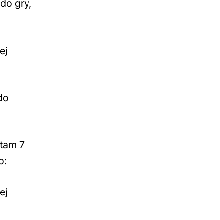
do gry,
ej
do
 tam 7
o:
ej