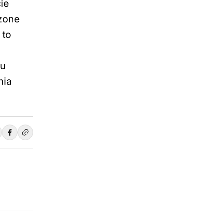
ie
czone
 to
nu
nia