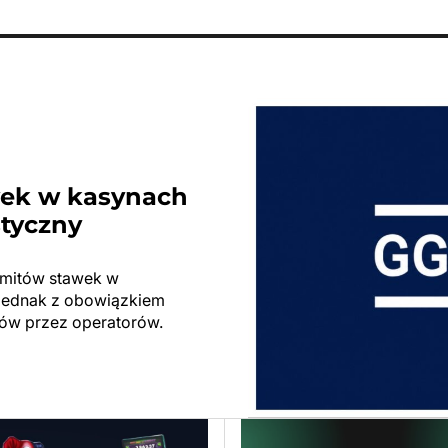
wek w kasynach
styczny
limitów stawek w
ę jednak z obowiązkiem
ów przez operatorów.