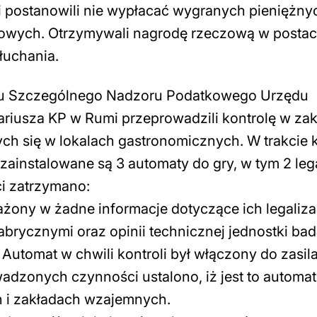
li postanowili nie wypłacać wygranych pieniężny
dowych. Otrzymywali nagrodę rzeczową w postac
łuchania.
atu Szczególnego Nadzoru Podatkowego Urzędu
riusza KP w Rumi przeprowadzili kontrolę w zak
ch się w lokalach gastronomicznych. W trakcie k
 zainstalowane są 3 automaty do gry, w tym 2 lega
i zatrzymano:
ażony w żadne informacje dotyczące ich legalizac
abrycznymi oraz opinii technicznej jednostki bad
Automat w chwili kontroli był włączony do zasil
dzonych czynności ustalono, iż jest to automat
h i zakładach wzajemnych.