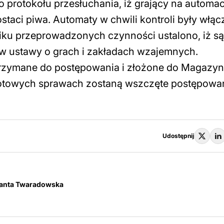
protokołu przesłuchania, iż grający na automac
aci piwa. Automaty w chwili kontroli były włą
iku przeprowadzonych czynności ustalono, iż są
w ustawy o grach i zakładach wzajemnych.
rzymane do postępowania i złożone do Magazy
iotowych sprawach zostaną wszczęte postępowa
Udostępnij
olanta Twaradowska