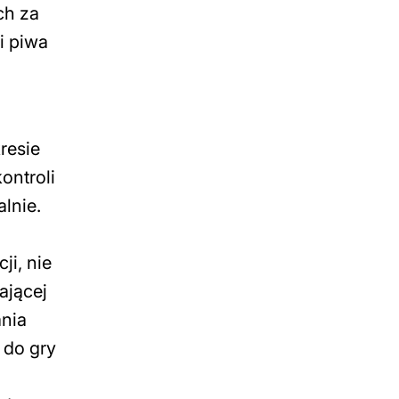
ch za
i piwa
resie
ontroli
lnie.
ji, nie
ającej
ania
 do gry