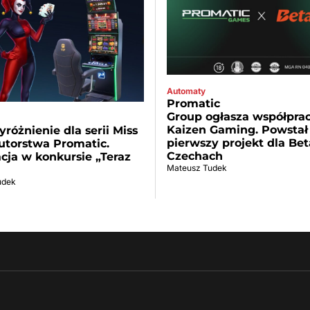
Automaty
Promatic
Group ogłasza współprac
Kaizen Gaming. Powstał
różnienie dla serii Miss
pierwszy projekt dla Be
utorstwa Promatic.
Czechach
ja w konkursie „Teraz
Mateusz Tudek
udek