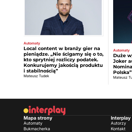
Automaty
Local content w branży gier na
Automaty
pieniądze. „Nie ścigamy się o to,
Duże wy
kto sprytniej rozliczy podatek.
Joker a
Konkurujemy jakością produktu
Nominac
i stabilnością”
Polska”
Mateusz Tudek
Mateusz T
Mapa strony
Interplay
Automaty
Autorzy
Bukmacherka
Kontakt