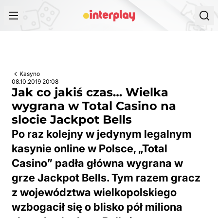
Przejdź do treści
Kasyno
08.10.2019 20:08
Jak co jakiś czas… Wielka
wygrana w Total Casino na
slocie Jackpot Bells
Po raz kolejny w jedynym legalnym
kasynie online w Polsce, „Total
Casino” padła główna wygrana w
grze Jackpot Bells. Tym razem gracz
z województwa wielkopolskiego
wzbogacił się o blisko pół miliona