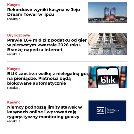
Kasyno
Rekordowe wyniki kasyna w Jeju
Dream Tower w lipcu
redakcja
Gry liczbowe
Prawie 1,64 mld zł z podatku od gier
w pierwszym kwartale 2026 roku.
Branżę napędza internet
redakcja
Kasyno
BLIK zaostrza walkę z nielegalną grą
na pieniądze. Płatności będą
blokowane automatycznie
redakcja
Kasyno
Niemcy podnoszą limity stawek w
kasynach online i wprowadzają
rygorystyczny monitoring graczy
redakcja