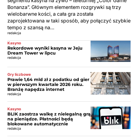
segmentu kasyna na żywo – teleturniej „Color Game
Bonanza”. Głównym elementem rozgrywki są trzy
wielobarwne kości, a cała gra została
zaprojektowana w taki sposób, aby połączyć szybkie
tempo z szansą na…
redakcja
Kasyno
Rekordowe wyniki kasyna w Jeju
Dream Tower w lipcu
redakcja
Gry liczbowe
Prawie 1,64 mld zł z podatku od gier
w pierwszym kwartale 2026 roku.
Branżę napędza internet
redakcja
Kasyno
BLIK zaostrza walkę z nielegalną grą
na pieniądze. Płatności będą
blokowane automatycznie
redakcja