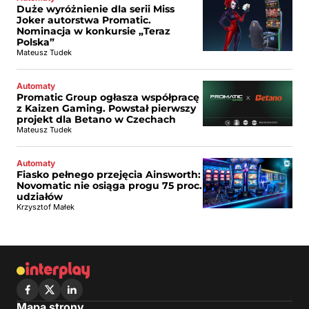
Duże wyróżnienie dla serii Miss
Joker autorstwa Promatic.
Nominacja w konkursie „Teraz
Polska”
Mateusz Tudek
Automaty
Promatic Group ogłasza współpracę
z Kaizen Gaming. Powstał pierwszy
projekt dla Betano w Czechach
Mateusz Tudek
Automaty
Fiasko pełnego przejęcia Ainsworth:
Novomatic nie osiąga progu 75 proc.
udziałów
Krzysztof Małek
Mapa strony