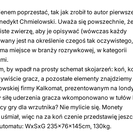
enem poprzestać, tak jak zrobił to autor pierwsze
enedykt Chmielowski. Uważa się powszechnie, że
wiste zwierzę, aby je opisywać (wówczas każdy
ywany jest na określenie czegoś tak oczywistego,
a ma miejsce w branży rozrywkowej, w kategorii
mi.
, by wpadł na prosty schemat skojarzeń: koń, k
zywiście gracz, a pozostałe elementy znajdziemy
wskiej firmy Kalkomat, prezentowanym na londy
y siłę uderzenia gracza wkomponowano w tułów 
órcy gry dla wrzutnika? Nie mylicie się. Monety
uśmiał, więc na za koń czenie przedstawię jesz
o automatu: WxSxG 235x76x145cm, 130kg.