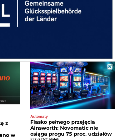
Automaty
Fiasko pełnego przejęcia
ę z
Ainsworth: Novomatic nie
osiąga progu 75 proc. udziałów
tano w
Krzysztof Małek