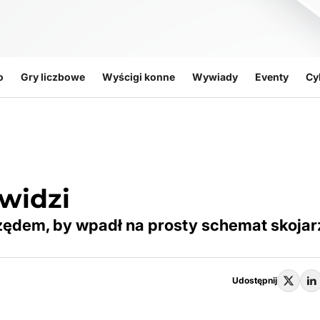
o
Gry liczbowe
Wyścigi konne
Wywiady
Eventy
Cy
 widzi
zędem, by wpadł na prosty schemat skojar
Udostępnij