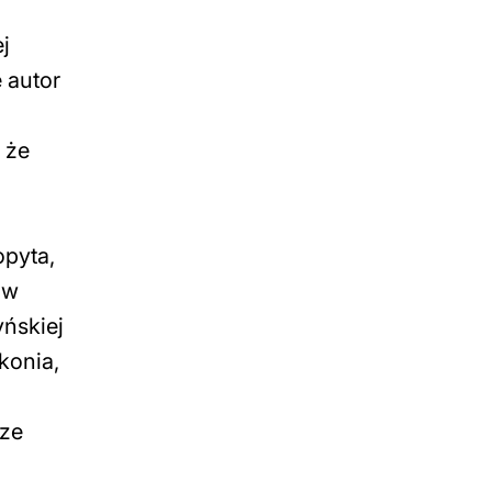
j
 autor
 że
opyta,
 w
ńskiej
konia,
cze