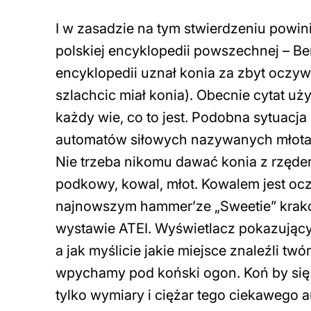
I w zasadzie na tym stwierdzeniu powini
polskiej encyklopedii powszechnej – B
encyklopedii uznał konia za zbyt oczy
szlachcic miał konia). Obecnie cytat uż
każdy wie, co to jest. Podobna sytuacj
automatów siłowych nazywanych młota
Nie trzeba nikomu dawać konia z rzędem
podkowy, kowal, młot. Kowalem jest oc
najnowszym hammer’ze „Sweetie” krako
wystawie ATEI. Wyświetlacz pokazując
a jak myślicie jakie miejsce znaleźli tw
wpychamy pod koński ogon. Koń by się 
tylko wymiary i ciężar tego ciekaweg