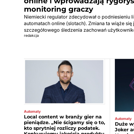
online i wprowadzają rygory
monitoring graczy
Niemiecki regulator zdecydował o podniesieniu 
automatach online (slotach). Zmiana ta wiąże si
szczegółowego śledzenia zachowań użytkownik
redakcja
Automaty
Local content w branży gier na
Automaty
pieniądze. „Nie ścigamy się o to,
Duże wy
kto sprytniej rozliczy podatek.
Joker a
Konkurujemy jakością produktu