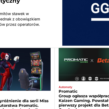
styczny
limitów stawek w
ę jednak z obowiązkiem
ów przez operatorów.
Automaty
Promatic
Group ogłasza współprac
Kaizen Gaming. Powstał
różnienie dla serii Miss
pierwszy projekt dla Be
utorstwa Promatic.