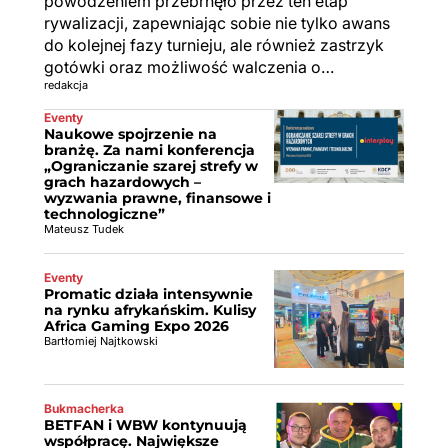
powodzeniem przebrnęło przez ten etap
rywalizacji, zapewniając sobie nie tylko awans
do kolejnej fazy turnieju, ale również zastrzyk
gotówki oraz możliwość walczenia o…
redakcja
Eventy
Naukowe spojrzenie na
branżę. Za nami konferencja
„Ograniczanie szarej strefy w
grach hazardowych –
wyzwania prawne, finansowe i
technologiczne”
Mateusz Tudek
Eventy
Promatic działa intensywnie
na rynku afrykańskim. Kulisy
Africa Gaming Expo 2026
Bartłomiej Najtkowski
Bukmacherka
BETFAN i WBW kontynuują
współpracę. Największe