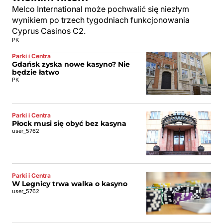
Melco International może pochwalić się niezłym
wynikiem po trzech tygodniach funkcjonowania
Cyprus Casinos C2.
PK
Parki i Centra
Gdańsk zyska nowe kasyno? Nie
będzie łatwo
PK
Parki i Centra
Płock musi się obyć bez kasyna
user_5762
Parki i Centra
W Legnicy trwa walka o kasyno
user_5762