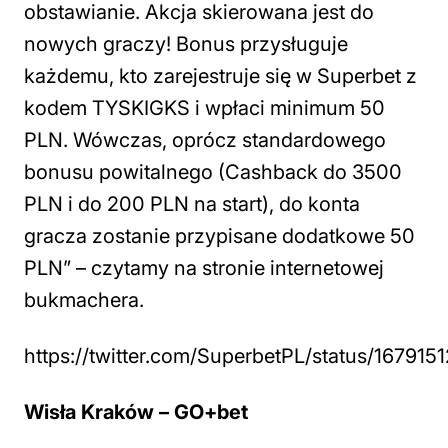
obstawianie. Akcja skierowana jest do
nowych graczy! Bonus przysługuje
każdemu, kto zarejestruje się w Superbet z
kodem TYSKIGKS i wpłaci minimum 50
PLN. Wówczas, oprócz standardowego
bonusu powitalnego (Cashback do 3500
PLN i do 200 PLN na start), do konta
gracza zostanie przypisane dodatkowe 50
PLN” – czytamy na stronie internetowej
bukmachera.
https://twitter.com/SuperbetPL/status/1679
Wisła Kraków – GO+bet