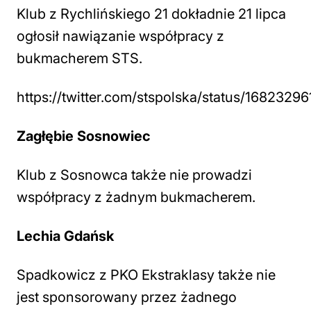
Klub z Rychlińskiego 21 dokładnie 21 lipca
ogłosił nawiązanie współpracy z
bukmacherem STS.
https://twitter.com/stspolska/status/168232
Zagłębie Sosnowiec
Klub z Sosnowca także nie prowadzi
współpracy z żadnym bukmacherem.
Lechia Gdańsk
Spadkowicz z PKO Ekstraklasy także nie
jest sponsorowany przez żadnego