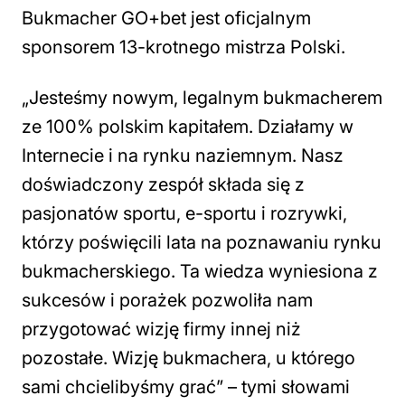
Bukmacher GO+bet jest oficjalnym
sponsorem 13-krotnego mistrza Polski.
„Jesteśmy nowym, legalnym bukmacherem
ze 100% polskim kapitałem. Działamy w
Internecie i na rynku naziemnym. Nasz
doświadczony zespół składa się z
pasjonatów sportu, e-sportu i rozrywki,
którzy poświęcili lata na poznawaniu rynku
bukmacherskiego. Ta wiedza wyniesiona z
sukcesów i porażek pozwoliła nam
przygotować wizję firmy innej niż
pozostałe. Wizję bukmachera, u którego
sami chcielibyśmy grać” – tymi słowami