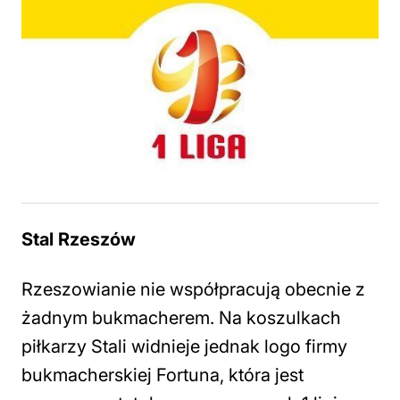
Stal Rzeszów
Rzeszowianie nie współpracują obecnie z
żadnym bukmacherem. Na koszulkach
piłkarzy Stali widnieje jednak logo firmy
bukmacherskiej Fortuna, która jest