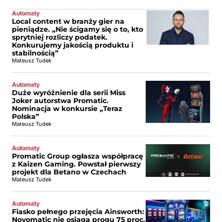
Automaty
Local content w branży gier na
pieniądze. „Nie ścigamy się o to, kto
sprytniej rozliczy podatek.
Konkurujemy jakością produktu i
stabilnością”
Mateusz Tudek
Automaty
Duże wyróżnienie dla serii Miss
Joker autorstwa Promatic.
Nominacja w konkursie „Teraz
Polska”
Mateusz Tudek
Automaty
Promatic Group ogłasza współpracę
z Kaizen Gaming. Powstał pierwszy
projekt dla Betano w Czechach
Mateusz Tudek
Automaty
Fiasko pełnego przejęcia Ainsworth:
Novomatic nie osiąga progu 75 proc.