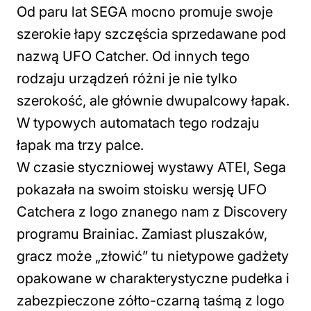
Od paru lat SEGA mocno promuje swoje
szerokie łapy szczęścia sprzedawane pod
nazwą UFO Catcher. Od innych tego
rodzaju urządzeń różni je nie tylko
szerokość, ale głównie dwupalcowy łapak.
W typowych automatach tego rodzaju
łapak ma trzy palce.
W czasie styczniowej wystawy ATEI, Sega
pokazała na swoim stoisku wersję UFO
Catchera z logo znanego nam z Discovery
programu Brainiac. Zamiast pluszaków,
gracz może „złowić” tu nietypowe gadżety
opakowane w charakterystyczne pudełka i
zabezpieczone zółto-czarną taśmą z logo