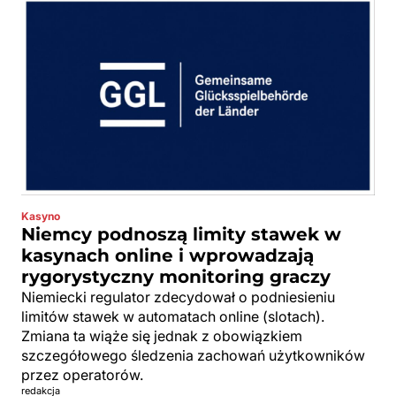
Kasyno
Niemcy podnoszą limity stawek w
kasynach online i wprowadzają
rygorystyczny monitoring graczy
Niemiecki regulator zdecydował o podniesieniu
limitów stawek w automatach online (slotach).
Zmiana ta wiąże się jednak z obowiązkiem
szczegółowego śledzenia zachowań użytkowników
przez operatorów.
redakcja