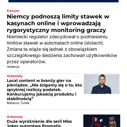
Kasyno
Niemcy podnoszą limity stawek w
kasynach online i wprowadzają
rygorystyczny monitoring graczy
Niemiecki regulator zdecydował o podniesieniu
limitów stawek w automatach online (slotach).
Zmiana ta wiąże się jednak z obowiązkiem
szczegółowego śledzenia zachowań użytkowników
przez operatorów.
redakcja
Automaty
Local content w branży gier na
pieniądze. „Nie ścigamy się o to, kto
sprytniej rozliczy podatek.
Konkurujemy jakością produktu i
stabilnością”
Mateusz Tudek
Automaty
Duże wyróżnienie dla serii Miss
Joker autorstwa Promatic.