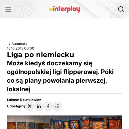
Przejdź do treści
Automaty
18.10.2013 00:00
Liga po niemiecku
Może kiedyś doczekamy się
ogólnopolskiej ligi flipperowej. Póki
co są plany powołania pierwszej,
lokalnej
Łukasz Dziatkiewicz
Udostępnij