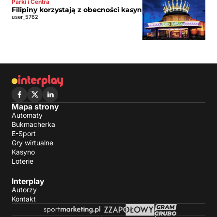
Parki i Centra
Filipiny korzystają z obecności kasyn
user_5762
Mapa strony
Automaty
Bukmacherka
E-Sport
Gry wirtualne
Kasyno
Loterie
Interplay
Autorzy
Kontakt