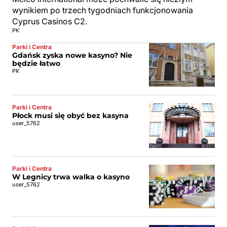
wynikiem po trzech tygodniach funkcjonowania
Cyprus Casinos C2.
PK
Parki i Centra
Gdańsk zyska nowe kasyno? Nie
będzie łatwo
PK
Parki i Centra
Płock musi się obyć bez kasyna
user_5762
Parki i Centra
W Legnicy trwa walka o kasyno
user_5762