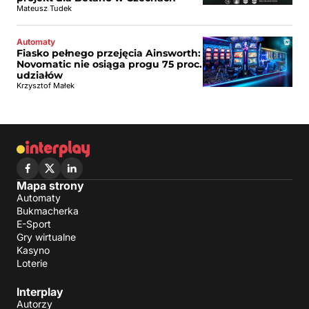
Mateusz Tudek
Automaty
Fiasko pełnego przejęcia Ainsworth:
Novomatic nie osiąga progu 75 proc.
udziałów
Krzysztof Małek
Mapa strony
Automaty
Bukmacherka
E-Sport
Gry wirtualne
Kasyno
Loterie
Interplay
Autorzy