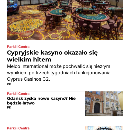
Parki i Centra
Cypryjskie kasyno okazało się
wielkim hitem
Melco International może pochwalić się niezłym
wynikiem po trzech tygodniach funkcjonowania
Cyprus Casinos C2.
PK
Parki i Centra
Gdańsk zyska nowe kasyno? Nie
będzie łatwo
PK
Parki i Centra