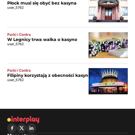
Płock musi się obyć bez kasyna
user_5762
Parki i Centra
W Legnicy trwa walka o kasyno
user_5762
Parki i Centra
Filipiny korzystają z obecności kasyn
user_5762