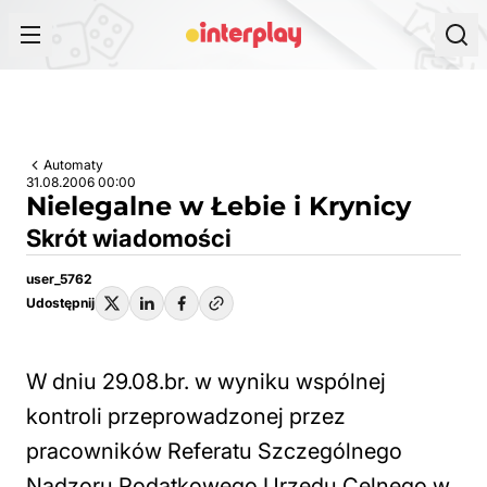
Przejdź do treści
Automaty
31.08.2006 00:00
Nielegalne w Łebie i Krynicy
Skrót wiadomości
user_5762
Udostępnij
W dniu 29.08.br. w wyniku wspólnej
kontroli przeprowadzonej przez
pracowników Referatu Szczególnego
Nadzoru Podatkowego Urzędu Celnego w