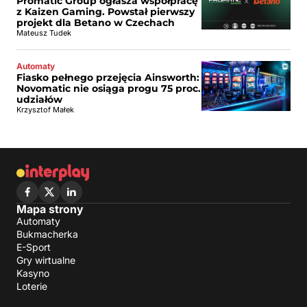
Promatic Group ogłasza współpracę
z Kaizen Gaming. Powstał pierwszy
projekt dla Betano w Czechach
Mateusz Tudek
Automaty
Fiasko pełnego przejęcia Ainsworth:
Novomatic nie osiąga progu 75 proc.
udziałów
Krzysztof Małek
Mapa strony
Automaty
Bukmacherka
E-Sport
Gry wirtualne
Kasyno
Loterie