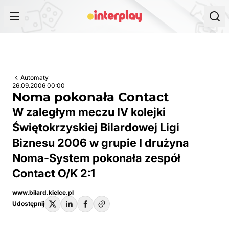
Przejdź do treści
Automaty
26.09.2006 00:00
Noma pokonała Contact
W zaległym meczu IV kolejki
Świętokrzyskiej Bilardowej Ligi
Biznesu 2006 w grupie I drużyna
Noma-System pokonała zespół
Contact O/K 2:1
www.bilard.kielce.pl
Udostępnij