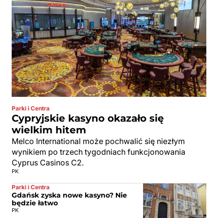
Parki i Centra
Cypryjskie kasyno okazało się
wielkim hitem
Melco International może pochwalić się niezłym
wynikiem po trzech tygodniach funkcjonowania
Cyprus Casinos C2.
PK
Parki i Centra
Gdańsk zyska nowe kasyno? Nie
będzie łatwo
PK