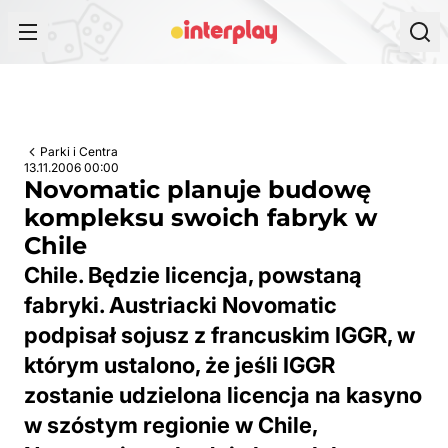
Przejdź do treści
Parki i Centra
13.11.2006 00:00
Novomatic planuje budowę
kompleksu swoich fabryk w
Chile
Chile. Będzie licencja, powstaną
fabryki. Austriacki Novomatic
podpisał sojusz z francuskim IGGR, w
którym ustalono, że jeśli IGGR
zostanie udzielona licencja na kasyno
w szóstym regionie w Chile,