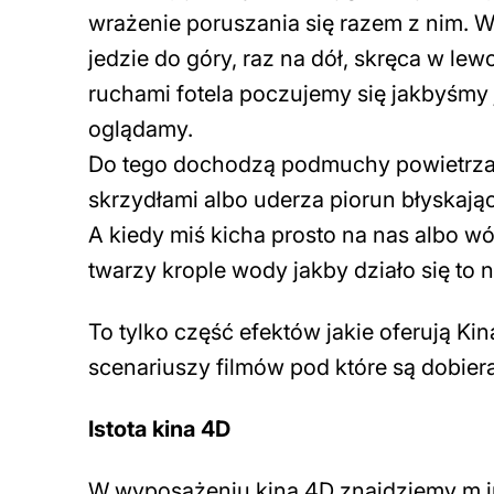
wrażenie poruszania się razem z nim. 
jedzie do góry, raz na dół, skręca w le
ruchami fotela poczujemy się jakbyśmy j
oglądamy.
Do tego dochodzą podmuchy powietrza
skrzydłami albo uderza piorun błyskają
A kiedy miś kicha prosto na nas albo 
twarzy krople wody jakby działo się to 
To tylko część efektów jakie oferują K
scenariuszy filmów pod które są dobier
Istota kina 4D
W wyposażeniu kina 4D znajdziemy m.i