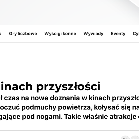
o
Gry liczbowe
Wyścigi konne
Wywiady
Eventy
Cy
nach przyszłości
dł czas na nowe doznania w kinach przyszło
 poczuć podmuchy powietrza, kołysać się na
gające pod nogami. Takie właśnie atrakcje 