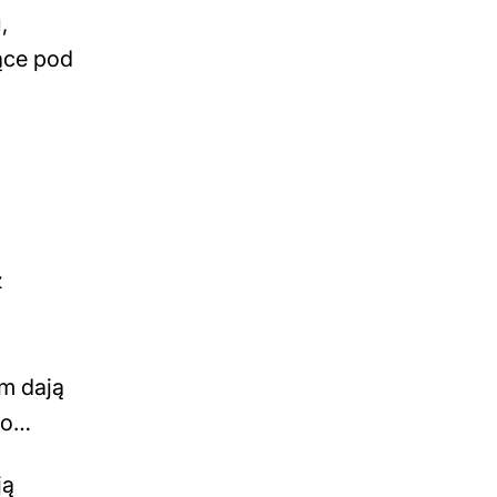
,
ące pod
z
m dają
ało…
ją