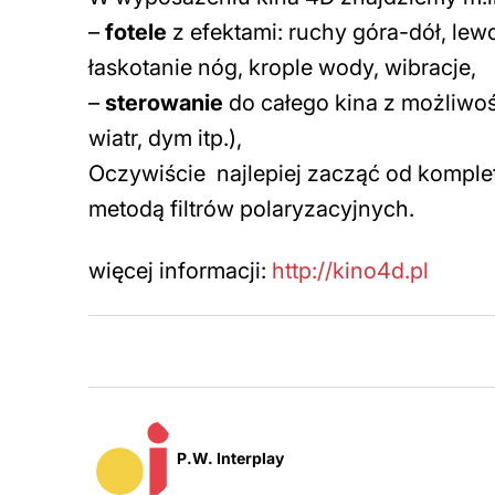
–
fotele
z efektami: ruchy góra-dół, lew
łaskotanie nóg, krople wody, wibracje,
–
sterowanie
do całego kina z możliwo
wiatr, dym itp.),
Oczywiście najlepiej zacząć od komple
metodą filtrów polaryzacyjnych.
więcej informacji:
http://kino4d.pl
P.W. Interplay