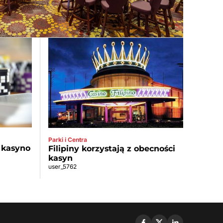
Parki i Centra
 kasyno
Filipiny korzystają z obecności
kasyn
user_5762