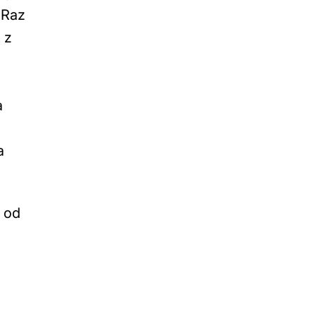
 Raz
 z
a
a
i od