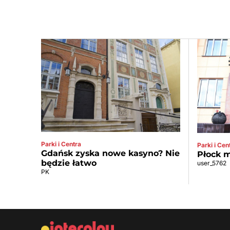
Parki i Centra
Parki i Cen
Gdańsk zyska nowe kasyno? Nie
Płock m
będzie łatwo
user_5762
PK