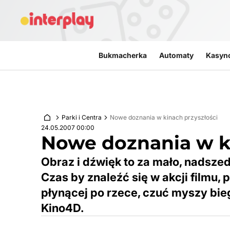
Przejdź do treści
Bukmacherka
Automaty
Kasyn
Parki i Centra
Nowe doznania w kinach przyszłości
24.05.2007 00:00
Nowe doznania w ki
Obraz i dźwięk to za mało, nadsze
Czas by znaleźć się w akcji filmu,
płynącej po rzece, czuć myszy bie
Kino4D.