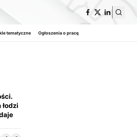
kle tematyczne
Ogłoszenia o pracę
ści.
 łodzi
daje