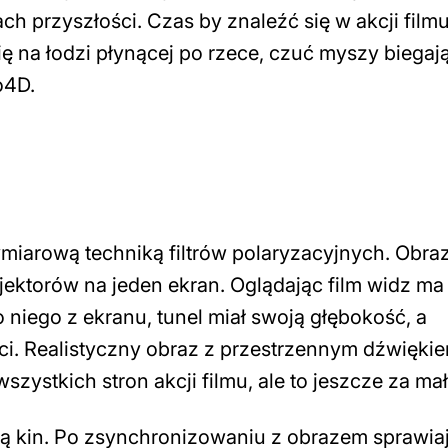
h przyszłości. Czas by znaleźć się w akcji filmu
ę na łodzi płynącej po rzece, czuć myszy biegaj
o4D.
ymiarową techniką filtrów polaryzacyjnych. Obra
ektorów na jeden ekran. Oglądając film widz ma
 niego z ekranu, tunel miał swoją głębokość, a
ci. Realistyczny obraz z przestrzennym dźwiękie
szystkich stron akcji filmu, ale to jeszcze za m
cją kin. Po zsynchronizowaniu z obrazem sprawia