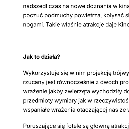
nadszedł czas na nowe doznania w kinac
poczuć podmuchy powietrza, kołysać si
nogami. Takie właśnie atrakcje daje Kin
Jak to działa?
Wykorzystuje się w nim projekcję trójw
rzucany jest równocześnie z dwóch proj
wrażenie jakby zwierzęta wychodziły do
przedmioty wymiary jak w rzeczywistoś
wspaniałe wrażenia otaczającej nas ze w
Poruszające się fotele są główną atrak