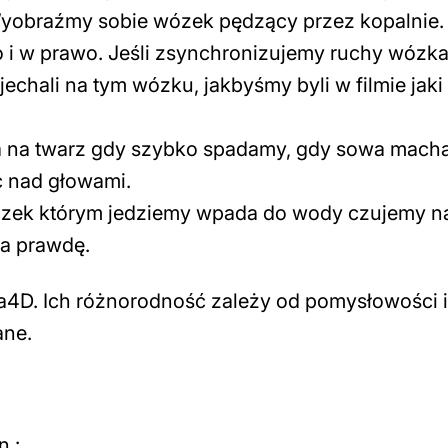
Wyobraźmy sobie wózek pędzący przez kopalnie.
wo i w prawo. Jeśli zsynchronizujemy ruchy wózka
echali na tym wózku, jakbyśmy byli w filmie jaki
 na twarz gdy szybko spadamy, gdy sowa mach
c nad głowami.
wózek którym jedziemy wpada do wody czujemy n
na prawdę.
ina4D. Ich różnorodność zależy od pomysłowości 
ane.
n.: