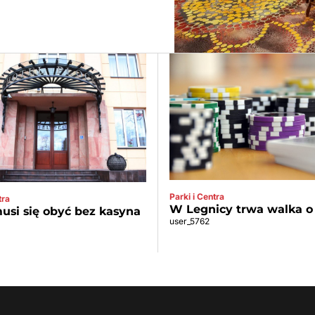
Parki i Centra
tra
W Legnicy trwa walka o
usi się obyć bez kasyna
user_5762