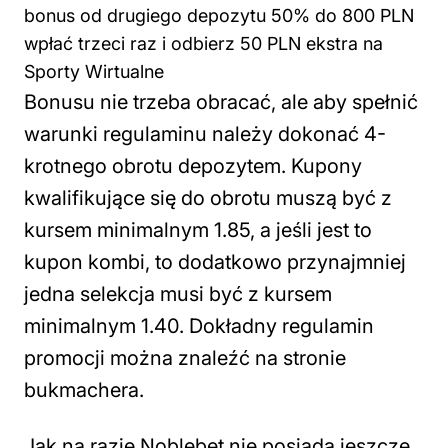
bonus od drugiego depozytu 50% do 800 PLN
wpłać trzeci raz i odbierz 50 PLN ekstra na
Sporty Wirtualne
Bonusu nie trzeba obracać, ale aby spełnić
warunki regulaminu należy dokonać 4-
krotnego obrotu depozytem. Kupony
kwalifikujące się do obrotu muszą być z
kursem minimalnym 1.85, a jeśli jest to
kupon kombi, to dodatkowo przynajmniej
jedna selekcja musi być z kursem
minimalnym 1.40. Dokładny regulamin
promocji można znaleźć na stronie
bukmachera.
Jak na razie Noblebet nie posiada jeszcze