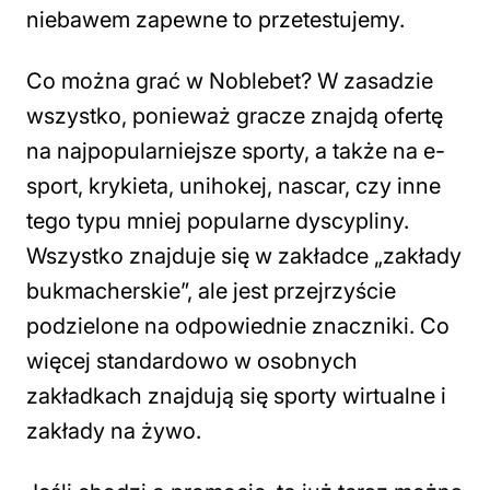
niebawem zapewne to przetestujemy.
Co można grać w Noblebet? W zasadzie
wszystko, ponieważ gracze znajdą ofertę
na najpopularniejsze sporty, a także na e-
sport, krykieta, unihokej, nascar, czy inne
tego typu mniej popularne dyscypliny.
Wszystko znajduje się w zakładce „zakłady
bukmacherskie”, ale jest przejrzyście
podzielone na odpowiednie znaczniki. Co
więcej standardowo w osobnych
zakładkach znajdują się sporty wirtualne i
zakłady na żywo.