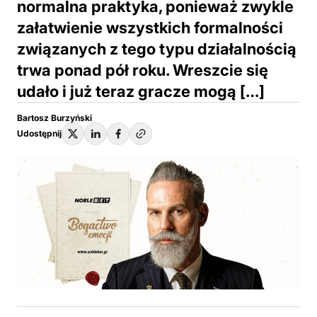
normalna praktyka, ponieważ zwykle
załatwienie wszystkich formalności
związanych z tego typu działalnością
trwa ponad pół roku. Wreszcie się
udało i już teraz gracze mogą […]
Bartosz Burzyński
Udostępnij