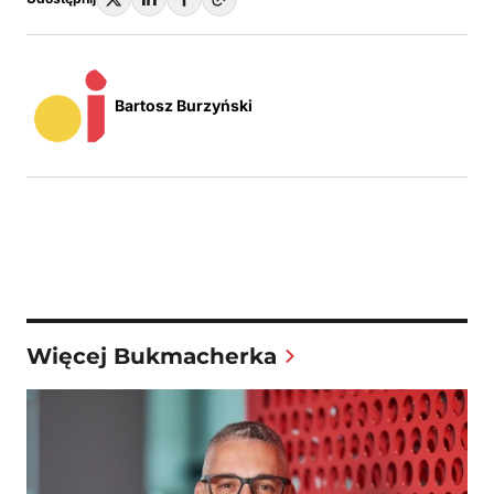
Bartosz Burzyński
Więcej Bukmacherka