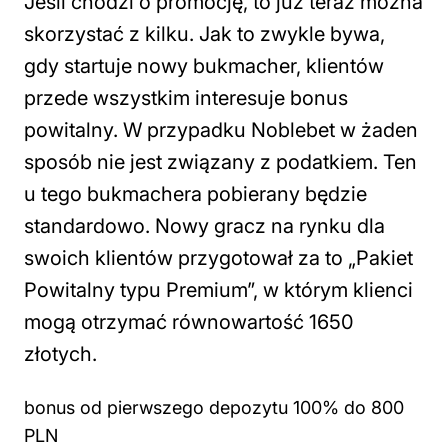
Jeśli chodzi o promocję, to już teraz można
skorzystać z kilku. Jak to zwykle bywa,
gdy startuje nowy bukmacher, klientów
przede wszystkim interesuje bonus
powitalny. W przypadku Noblebet w żaden
sposób nie jest związany z podatkiem. Ten
u tego bukmachera pobierany będzie
standardowo. Nowy gracz na rynku dla
swoich klientów przygotował za to „Pakiet
Powitalny typu Premium”, w którym klienci
mogą otrzymać równowartość 1650
złotych.
bonus od pierwszego depozytu 100% do 800
PLN