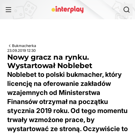
Przejdź do treści
Bukmacherka
23.09.2019 12:30
Nowy gracz na rynku.
Wystartował Noblebet
Noblebet to polski bukmacher, który
licencję na oferowanie zakładów
wzajemnych od Ministerstwa
Finansów otrzymał na początku
stycznia 2019 roku. Od tego momentu
trwały wzmożone prace, by
wystartować ze stroną. Oczywiście to