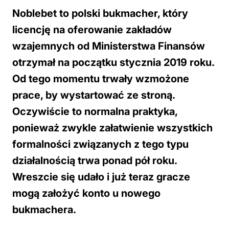
Noblebet to polski bukmacher, który
licencję na oferowanie zakładów
wzajemnych od Ministerstwa Finansów
otrzymał na początku stycznia 2019 roku.
Od tego momentu trwały wzmożone
prace, by wystartować ze stroną.
Oczywiście to normalna praktyka,
ponieważ zwykle załatwienie wszystkich
formalności związanych z tego typu
działalnością trwa ponad pół roku.
Wreszcie się udało i już teraz gracze
mogą założyć konto u nowego
bukmachera.