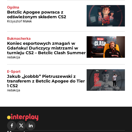
Ogólna
Betclic Apogee powraca z
odświeżonym składem CS2
Krzysztof Małek
Bukmacherka
Koniec esportowych zmagań w
Gdańsku! Duńczycy mistrzami w
turnieju CS2 – Betclic Clash Summer
redakcja
E-Sport
Jakub „jcobbb” Pietruszewski z
transferem z Betclic Apogee do Tier
1 CS2
redakcja