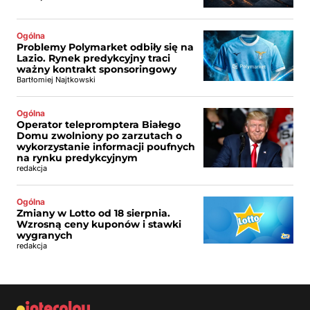
Ogólna
Problemy Polymarket odbiły się na
Lazio. Rynek predykcyjny traci
ważny kontrakt sponsoringowy
Bartłomiej Najtkowski
Ogólna
Operator telepromptera Białego
Domu zwolniony po zarzutach o
wykorzystanie informacji poufnych
na rynku predykcyjnym
redakcja
Ogólna
Zmiany w Lotto od 18 sierpnia.
Wzrosną ceny kuponów i stawki
wygranych
redakcja