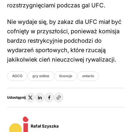
rozstrzygnięciami podczas gal UFC.
Nie wydaje się, by zakaz dla UFC miał być
cofnięty w przyszłości, ponieważ komisja
bardzo restrykcyjnie podchodzi do
wydarzeń sportowych, które rzucają
jakikolwiek cień nieuczciwej rywalizacji.
AGCO
gry online
licencje
ontario
Udostępnij
Rafał Szyszka