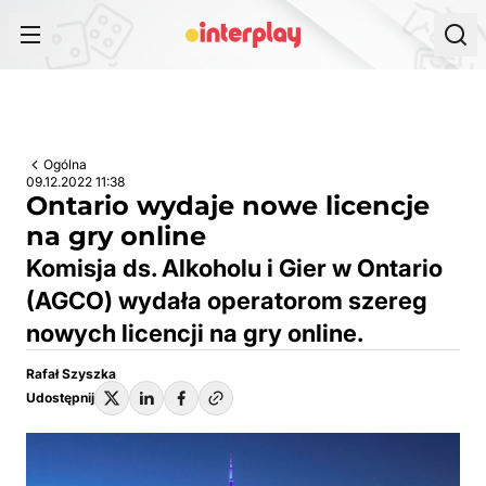
Przejdź do treści
Ogólna
09.12.2022 11:38
Ontario wydaje nowe licencje
na gry online
Komisja ds. Alkoholu i Gier w Ontario
(AGCO) wydała operatorom szereg
nowych licencji na gry online.
Rafał Szyszka
Udostępnij