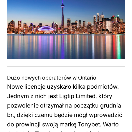
Dużo nowych operatorów w Ontario
Nowe licencje uzyskało kilka podmiotów.
Jednym z nich jest Ligtip Limited, który
pozwolenie otrzymał na początku grudnia
br., dzięki czemu będzie mógł wprowadzić
do prowincji swoją markę Tonybet. Warto