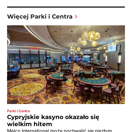
Więcej Parki i Centra
Parki i Centra
Cypryjskie kasyno okazało się
wielkim hitem
Melco International może pochwalić się niezłym