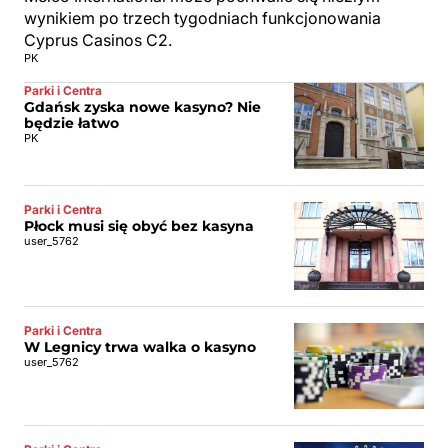
wynikiem po trzech tygodniach funkcjonowania
Cyprus Casinos C2.
PK
Parki i Centra
Gdańsk zyska nowe kasyno? Nie
będzie łatwo
PK
Parki i Centra
Płock musi się obyć bez kasyna
user_5762
Parki i Centra
W Legnicy trwa walka o kasyno
user_5762