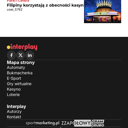
Parki i Centra
Filipiny korzystają z obecności kasyn
user_5762
Mapa strony
Automaty
Bukmacherka
E-Sport
Gry wirtualne
Kasyno
Loterie
Interplay
Autorzy
Kontakt