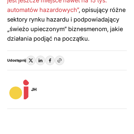
jest jeszcze miejsce nawet na 15 tys.
automatów hazardowych”
, opisujący różne
sektory rynku hazardu i podpowiadający
„świeżo upieczonym” biznesmenom, jakie
działania podjąć na początku.
Udostępnij
JH