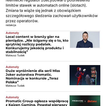
Niemiecki regulator zdecydował o podniesieniu
limitów stawek w automatach online (slotach).
Zmiana ta wiąże się jednak z obowiązkiem
szczegółowego śledzenia zachowań użytkowników
przez operatorów.
redakcja
Automaty
Local content w branży gier na
pieniądze. „Nie ścigamy się o to, kto
sprytniej rozliczy podatek.
Konkurujemy jakością produktu i
stabilnością”
Mateusz Tudek
Automaty
Duże wyróżnienie dla serii Miss
Joker autorstwa Promatic.
Nominacja w konkursie „Teraz
Polska”
Mateusz Tudek
Automaty
Promatic Group ogłasza współpracę
z Kaizen Gaming. Powstał pierwszy