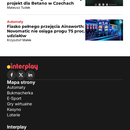
projekt dla Betano w Czechach
Mateusz Tudek
Automaty
Fiasko pełnego przejęcia Ainsworth:
Novomatic nie osiąga progu 75 proc.
udziałów
Krzysztof Małek
Mapa strony
Automaty
Bukmacherka
E-Sport
Gry wirtualne
Kasyno
Loterie
Interplay