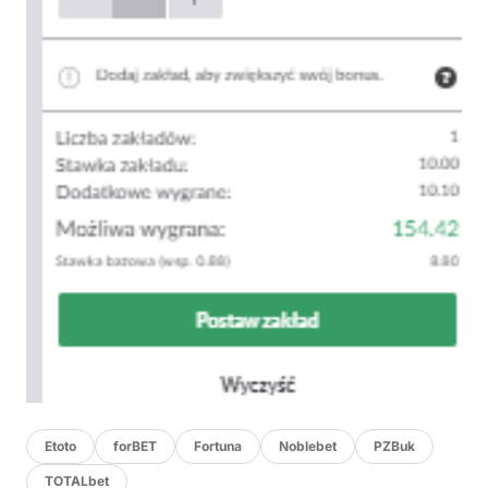
Etoto
forBET
Fortuna
Noblebet
PZBuk
TOTALbet