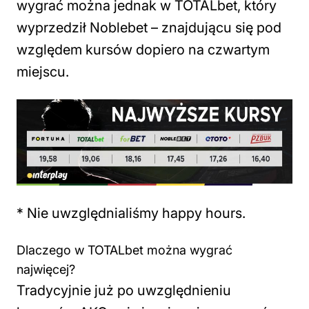
wygrać można jednak w TOTALbet, który
wyprzedził Noblebet – znajdującu się pod
względem kursów dopiero na czwartym
miejscu.
* Nie uwzględnialiśmy happy hours.
Dlaczego w TOTALbet można wygrać
najwięcej?
Tradycyjnie już po uwzględnieniu