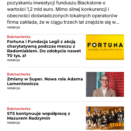
pozyskaniu inwestycji funduszu Blackstone o
wartości 1,2 mld euro. Mimo silnej konkurencji i
obecności doświadczonych lokalnych operatorów
firma zakłada, że w ciągu trzech lat znajdzie się w…
redakcja
Bukmacherka
Fortuna i Fundacja Legii z akcją
charytatywną podczas meczu z
Radomiakiem. Do zdobycia nawet
70 tys. zł
redakcja
Bukmacherka
Zmiany w Super. Nowa rola Adama
Lamentowicza
redakcja
Bukmacherka
STS kontynuuje współpracę z
Mazurem Radzymin
redakcja