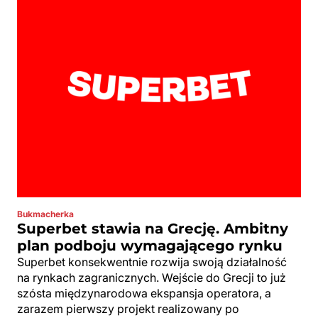
Bukmacherka
Superbet stawia na Grecję. Ambitny
plan podboju wymagającego rynku
Superbet konsekwentnie rozwija swoją działalność
na rynkach zagranicznych. Wejście do Grecji to już
szósta międzynarodowa ekspansja operatora, a
zarazem pierwszy projekt realizowany po