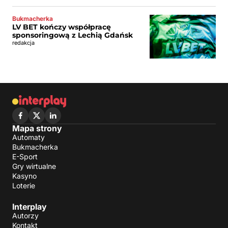
Bukmacherka
LV BET kończy współpracę
sponsoringową z Lechią Gdańsk
redakcja
Mapa strony
Automaty
Bukmacherka
E-Sport
Gry wirtualne
Kasyno
Loterie
Interplay
Autorzy
Kontakt