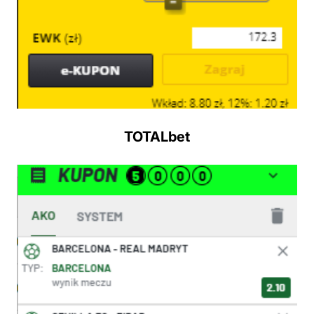
TOTALbet