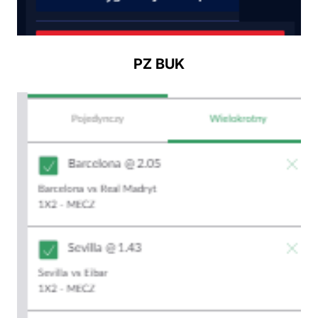
PZ BUK