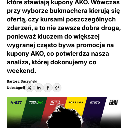
które stawiają kupony AKO. Wówczas
przy wyborze bukmachera kierują się
ofertą, czy kursami poszczególnych
zdarzeń, a to nie zawsze dobra droga,
ponieważ kluczem do większej
wygranej często bywa promocja na
kupony AKO, co potwierdza nasza
analiza, której dokonujemy co
weekend.
Bartosz Burzyński
Udostępnij