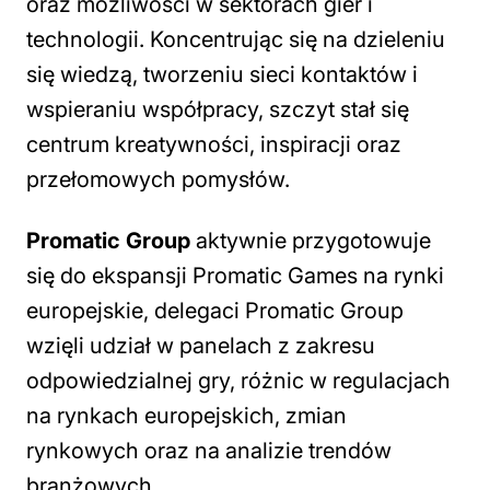
oraz możliwości w sektorach gier i
technologii. Koncentrując się na dzieleniu
się wiedzą, tworzeniu sieci kontaktów i
wspieraniu współpracy, szczyt stał się
centrum kreatywności, inspiracji oraz
przełomowych pomysłów.
Promatic Group
aktywnie przygotowuje
się do ekspansji Promatic Games na rynki
europejskie, delegaci Promatic Group
wzięli udział w panelach z zakresu
odpowiedzialnej gry, różnic w regulacjach
na rynkach europejskich, zmian
rynkowych oraz na analizie trendów
branżowych.