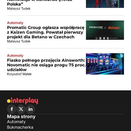
Polska”
Mateusz Tudek
Automaty
Promatic Group ogłasza współpracę
z Kaizen Gaming. Powstał pierwszy
projekt dla Betano w Czechach
Mateusz Tudek
Automaty
Fiasko pełnego przejęcia Ainsworth:
Novomatic nie osiąga progu 75 proc.
udziałów
Krzysztof Małek
Mapa strony
Automaty
Bukmacherka