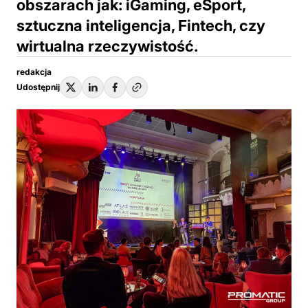
obszarach jak: iGaming, eSport,
sztuczna inteligencja, Fintech, czy
wirtualna rzeczywistość.
redakcja
Udostępnij