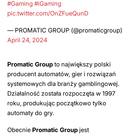
#Gaming
#iGaming
pic.twitter.com/OnZFueQunD
— PROMATIC GROUP (@promaticgroup)
April 24, 2024
Promatic Group
to największy polski
producent automatów, gier i rozwiązań
systemowych dla branży gamblingowej.
Działalność została rozpoczęta w 1997
roku, produkując początkowo tylko
automaty do gry.
Obecnie
Promatic Group
jest