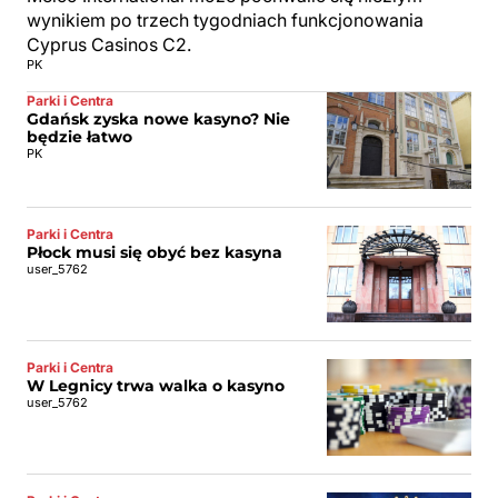
wynikiem po trzech tygodniach funkcjonowania
Cyprus Casinos C2.
PK
Parki i Centra
Gdańsk zyska nowe kasyno? Nie
będzie łatwo
PK
Parki i Centra
Płock musi się obyć bez kasyna
user_5762
Parki i Centra
W Legnicy trwa walka o kasyno
user_5762