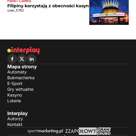
Parki i Centra
Filipiny korzystają z obecności kasyn
user_5762
Mapa strony
Automaty
Bukmacherka
E-Sport
Gry wirtualne
Kasyno
Loterie
Interplay
Autorzy
Kontakt