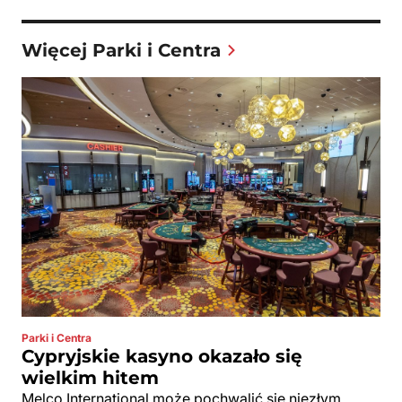
Więcej Parki i Centra
Parki i Centra
Cypryjskie kasyno okazało się
wielkim hitem
Melco International może pochwalić się niezłym