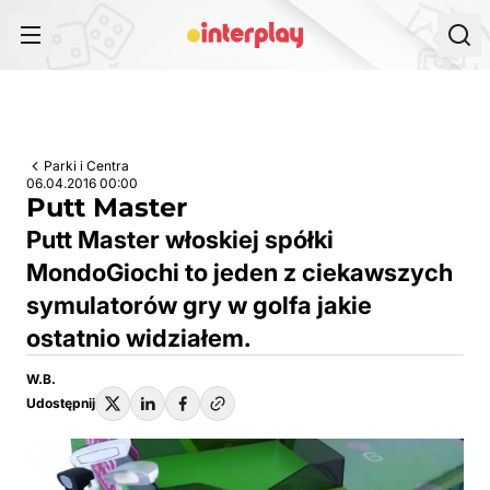
Przejdź do treści
Parki i Centra
06.04.2016 00:00
Putt Master
Putt Master włoskiej spółki
MondoGiochi to jeden z ciekawszych
symulatorów gry w golfa jakie
ostatnio widziałem.
W.B.
Udostępnij