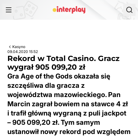
Przejdź do treści
Kasyno
09.04.2020 15:52
Rekord w Total Casino. Gracz
wygrał 905 099,20 zł
Gra Age of the Gods okazała się
szczęśliwa dla gracza z
województwa mazowieckiego. Pan
Marcin zagrał bowiem na stawce 4 zł
i trafił główną wygraną z puli jackpot
– 905 099,20 zł. Tym samym
ustanowił nowy rekord pod względem