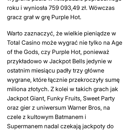
roku i wyniosła 759 093,49 zł. Wówczas
gracz grał w grę Purple Hot.
Warto zaznaczyć, że wielkie pieniądze w
Total Casino może wygrać nie tylko na Age
of the Gods, czy Purple Hot, ponieważ
przykładowo w Jackpot Bells jedynie w
ostatnim miesiącu padły trzy główne
wygrane, które łącznie przekroczyły sumę
miliona złotych. Z kolei w takich grach jak
Jackpot Giant, Funky Fruits, Sweet Party
oraz gier z uniwersum Warner Bros, na
czele z kultowym Batmanem i
Supermanem nadal czekają jackpoty do