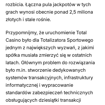
rozbicia. Łączna pula jackpotów w tych
grach wynosi obecnie ponad 2,5 miliona
złotych i stale rośnie.
Przypomnijmy, że uruchomienie Total
Casino było dla Totalizatora Sportowego
jednym z największych wyzwań, z jakimi
spółka musiała zmierzyć się w ostatnich
latach. Głównym problem do rozwiązania
było m.in. stworzenie dedykowanych
systemów transakcyjnych, infrastruktury
informatycznej i wypracowanie
standardów zabezpieczeń technicznych
obsługujących dziesiątki transakcji