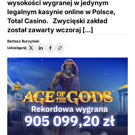
wysokości wygranej w jedynym
legalnym kasynie online w Polsce,
Total Casino. Zwycięski zakład
został zawarty wczoraj […]
Bartosz Burzyński
Udostępnij