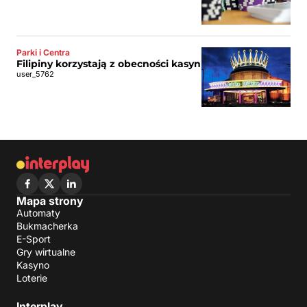
Parki i Centra
Filipiny korzystają z obecności kasyn
user_5762
Mapa strony
Automaty
Bukmacherka
E-Sport
Gry wirtualne
Kasyno
Loterie
Interplay