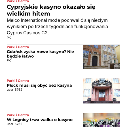
Parki i Centra
Cypryjskie kasyno okazało się
wielkim hitem
Melco International może pochwalić się niezłym
wynikiem po trzech tygodniach funkcjonowania
Cyprus Casinos C2.
PK
Parki i Centra
Gdańsk zyska nowe kasyno? Nie
będzie łatwo
PK
Parki i Centra
Płock musi się obyć bez kasyna
user_5762
Parki i Centra
W Legnicy trwa walka o kasyno
user_5762